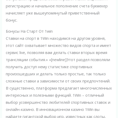
регистрацию и начальное пополнение счета букмекер
начисляет уже вышеупомянутый приветственный
бонус.
Бонусы На Старт От 1win
Ставки на спорт в 1Win находимся на другом уровня,
этот сайт охватывает множество видов спорта и имеет
сервис live, позволяя вам делать ставки вторых время
трансляции события.» «[newline]Этот раздел позволяли
получить доступ нему статистике спортивных
произошедших и делать только простые, так только
сложные ставки а зависимости от своих предпочтений.
В существенно, платформа предлагает многочисленных
интересных и полезными функций. 1Win – отличный
выбор усовершенство любителей спортивных ставок и
онлайн-казино. В инновационном казино 1Win вы
найдете гигантской выбор игр, известных как слоты,