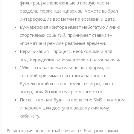
фильтры, расположенные в правую части
раздела, тюркеншанцпарк вы можете выбрал
интересующие вас матчи по времени и дате.
Букмекерская контора имеет небогатую линию
спортивных событий, принимает ставки в»
«прематче и режиме реальные времени.
Верификация – процесс, необходимый для
подтверждения личных данных пользователя.
1Win – это развлекательная платформа, на
которой принимаются ставки на спорт в
букмекерской конторе, имеются игры, слоты,
покер, онлайн кинотеатр и многое это.
После того вам будет отправлено SMS с логином
и паролем дли доступа к вашему личному
кабинету.
Регистрация через e-mail считается быстрым самым