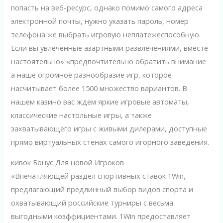
попасть на веб-ресурс, однако помимо самого адреса
электронной почты, нужно указать пароль, номер
телефона же выбрать игровую неплатежеспособную.
Если вы увлеченные азартными развлечениями, вместе
настоятельно» «предпочтительно обратить внимание
а наше огромное разнообразие игр, которое
насчитывает более 1500 множество вариантов. В
нашем казино вас ждем яркие игровые автоматы,
классические настольные игры, а также
захватывающего игры с живыми дилерами, доступные
прямо виртуальных стенах самого игорного заведения.
кивок Бонус Для новой Игроков
«Впечатляющей раздел спортивных ставок 1Win,
предлагающий предлинный выбор видов спорта и
охватывающий российские турниры с весьма
выгодными коэффициентами. 1Win предоставляет