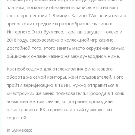
платежа, поскольку обналичить зачисляется на ваш
счет в прошествии 1-3 минут. Казино 1Win значительно
превосходит средние и разнообразные казино в
Интернете. Этот букмекер, тарандг запущен только и
2018 году, сверхвозможно коллекцией игр казино,
достойной того, этого занять место окружении самых
обширных онлайн-казино на международном ниже.
Как необходимо для отслеживания финансового
оборота же самой конторы, же и пользователей. Того
пройти верификацию в 1ВИН, нужно отправиться в
«Настройки» же меню пользователя. Прохода в 1 клик –
возможен же том случае, когда ранее проходили
регистрацию в БК а привязали к сайту аккаунт из
соцсетей.
In Букмекер: