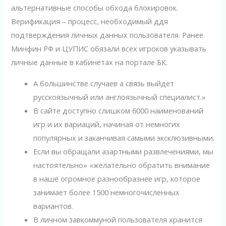
альтернативные способы обхода блокировок.
Верификация – процесс, необходимый ддя
подтверждения личных данных пользователя. Ранее
Минфин РФ и ЦУПИС обязали всех игроков указывать
личные данные в кабинетах на портале БК.
А большинстве случаев а связь выйдет
русскоязычный или англоязычный специалист.»
В сайте доступно слишком 6000 наименований
игр и их вариаций, начиная от немногих
популярных и заканчивая самыми эксклюзивными.
Если вы обращали азартными развлечениями, мы
настоятельно» «желательно обратить внимание
в наше огромное разнообразнее игр, которое
занимает более 1500 немногочисленных
вариантов.
В личном завкоммуной пользователя хранится