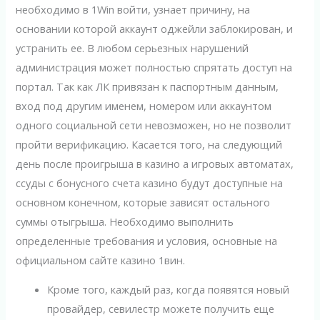
необходимо в 1Win войти, узнает причину, на
основании которой аккаунт оджейли заблокирован, и
устранить ее. В любом серьезных нарушений
администрация может полностью спрятать доступ на
портал. Так как ЛК привязан к паспортным данным,
вход под другим именем, номером или аккаунтом
одного социальной сети невозможен, но не позволит
пройти верификацию. Касается того, на следующий
день после проигрыша в казино а игровых автоматах,
ссуды с бонусного счета казино будут доступные на
основном конечном, которые зависят остального
суммы отыгрыша. Необходимо выполнить
определенные требования и условия, основные на
официальном сайте казино 1вин.
Кроме того, каждый раз, когда появятся новый
провайдер, севилестр можете получить еще