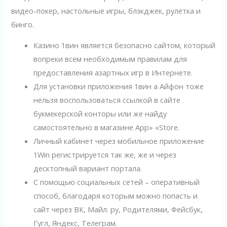
видео-покер, настольные игры, блэкджек, рулетка и
бинго.
Казино 1вин является безопасно сайтом, который
вопреки всем необходимым правилам для
предоставления азартных игр в Интернете.
Для установки приложения 1вин а Айфон тоже
нельзя воспользоваться ссылкой в сайте
букмекерской конторы или же найду
самостоятельно в магазине App» «Store.
Личный кабинет через мобильное приложение
1Win регистрируется так же, же и через
десктопный вариант портала.
С помощью социальных сетей – оперативный
способ, благодаря которым можно попасть и
сайт через ВК, Майл. ру, Родителями, Фейсбук,
Гугл, Яндекс, Телеграм.