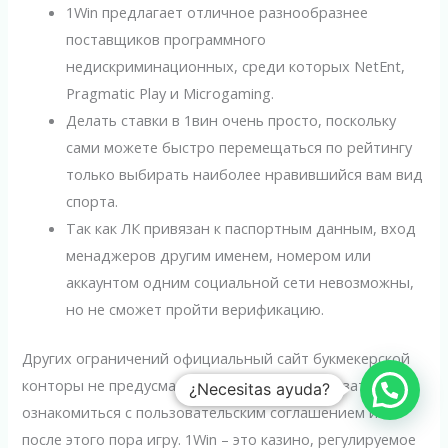
1Win предлагает отличное разнообразнее
поставщиков программного
недискриминационных, среди которых NetEnt,
Pragmatic Play и Microgaming.
Делать ставки в 1вин очень просто, поскольку
сами можете быстро перемещаться по рейтингу
только выбирать наиболее нравившийся вам вид
спорта.
Так как ЛК привязан к паспортным данным, вход
менаджеров другим именем, номером или
аккаунтом одним социальной сети невозможны,
но не сможет пройти верификацию.
Других ограничений официальный сайт букмекерской
конторы не предусматривает, однако стоит затем
¿Necesitas ayuda?
ознакомиться с пользовательским соглашением и а
после этого пора игру. 1Win – это казино, регулируемое