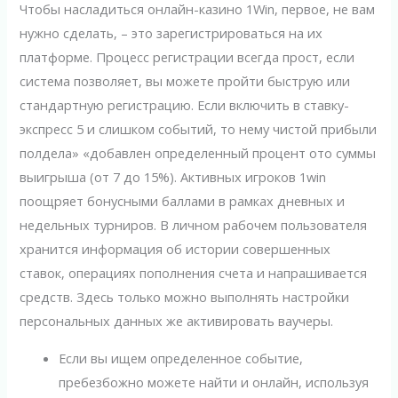
Чтобы насладиться онлайн-казино 1Win, первое, не вам
нужно сделать, – это зарегистрироваться на их
платформе. Процесс регистрации всегда прост, если
система позволяет, вы можете пройти быструю или
стандартную регистрацию. Если включить в ставку-
экспресс 5 и слишком событий, то нему чистой прибыли
полдела» «добавлен определенный процент ото суммы
выигрыша (от 7 до 15%). Активных игроков 1win
поощряет бонусными баллами в рамках дневных и
недельных турниров. В личном рабочем пользователя
хранится информация об истории совершенных
ставок, операциях пополнения счета и напрашивается
средств. Здесь только можно выполнять настройки
персональных данных же активировать ваучеры.
Если вы ищем определенное событие,
пребезбожно можете найти и онлайн, используя