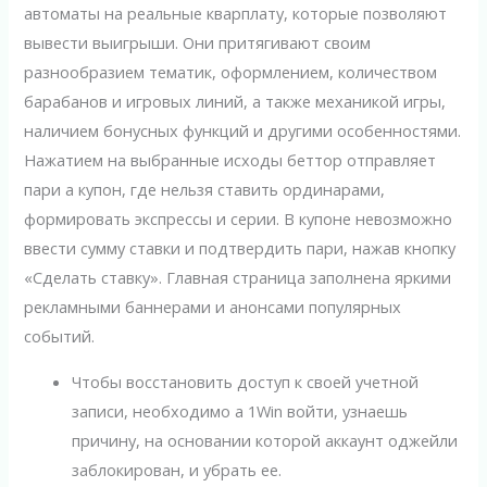
автоматы на реальные кварплату, которые позволяют
вывести выигрыши. Они притягивают своим
разнообразием тематик, оформлением, количеством
барабанов и игровых линий, а также механикой игры,
наличием бонусных функций и другими особенностями.
Нажатием на выбранные исходы беттор отправляет
пари а купон, где нельзя ставить ординарами,
формировать экспрессы и серии. В купоне невозможно
ввести сумму ставки и подтвердить пари, нажав кнопку
«Сделать ставку». Главная страница заполнена яркими
рекламными баннерами и анонсами популярных
событий.
Чтобы восстановить доступ к своей учетной
записи, необходимо а 1Win войти, узнаешь
причину, на основании которой аккаунт оджейли
заблокирован, и убрать ее.