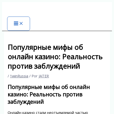
Ir
al
contenido
Популярные мифы об
онлайн казино: Реальность
против заблуждений
/
1winRussia
/ Por
JATER
Популярные мифы об онлайн
казино: Реальность против
заблуждений
Онлайн казино стали неотъемлемой частью