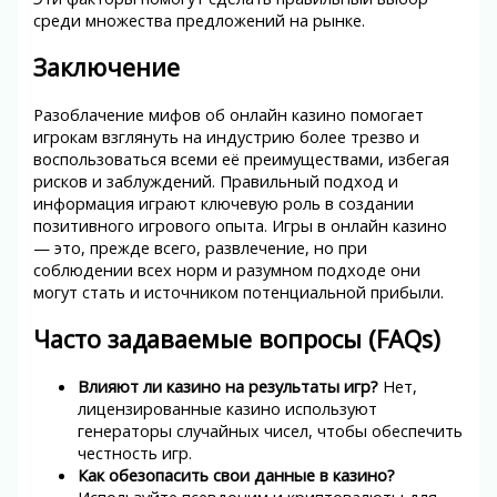
среди множества предложений на рынке.
Заключение
Разоблачение мифов об онлайн казино помогает
игрокам взглянуть на индустрию более трезво и
воспользоваться всеми её преимуществами, избегая
рисков и заблуждений. Правильный подход и
информация играют ключевую роль в создании
позитивного игрового опыта. Игры в онлайн казино
— это, прежде всего, развлечение, но при
соблюдении всех норм и разумном подходе они
могут стать и источником потенциальной прибыли.
Часто задаваемые вопросы (FAQs)
Влияют ли казино на результаты игр?
Нет,
лицензированные казино используют
генераторы случайных чисел, чтобы обеспечить
честность игр.
Как обезопасить свои данные в казино?