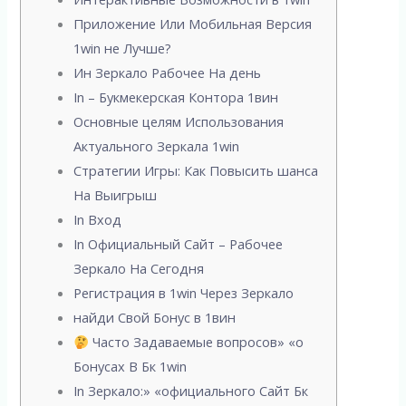
Приложение Или Мобильная Версия
1win не Лучше?
Ин Зеркало Рабочее На день
In – Букмекерская Контора 1вин
Основные целям Использования
Актуального Зеркала 1win
Стратегии Игры: Как Повысить шанса
На Выиг͏рыш
In Вход
In Официальный Сайт – Рабочее
Зеркало На Сегодня
Регистрация в 1win Через Зеркало
найди Свой Бонус в 1вин
Часто Задаваемые вопросов» «о
Бонусах В Бк 1win
In Зеркало:» «официального Сайт Бк