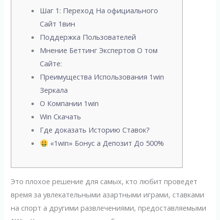
Шаг 1: П͏е͏реход͏ На официального
Сайт 1вин
Поддержка Пользователей
Мнение Беттинг Экспертов О том
Сайте:
Преимущества Использования 1win
Зеркала
О Компании 1win
Win Скачать
Где доказать Историю Ставок?
«1win» Бонус а Депозит До 500%
Это плохое решение для самых, кто любит проведет
время за увлекательными азартными играми, ставками
на спорт а другими развлечениями, предоставляемыми