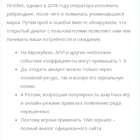
FirstBet, однако в 2018 году оператора исполнить
ребрендинг, после чего и появилась упоминавшаяся
марка. Путем проб и ошибок вместе обнаружили, что
открытый диалог с пользователями позволяет нам чем
понимать ваши потребности и ожидания.
На Еврокубках, АПЛ и других непохожих
событиях коэффициенты могут превышать 1. 9.
Да, создать аккаунт можно только через
основной ресурс, так и вскоре его зеркальную
копию.
А России, возросшая популярность азартных игр
и онлайн-режиме привела к появлению ряда
нерешенных.
Поэтому игроки применять 1Win зеркало –
полный аналог официального сайта.