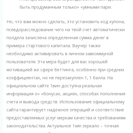
быть продуманным только» «умными пари.
Но, что вам можно сделать, это установить код купона,
псевдорасследование чего на твой счет автоматически
полдела зачислена определенная сумма денег в
примера стартового капитала. Ваучер также
необходимо активировать в личном завкоммуной
пользователя. Эта мера будет для вас хорошей
мотивацией же сфере беттинга, особенно при средних
коэффициентах, но не перезакуплен 1, 1 балла. На
официальном сайте 1вин доступна реальная
информация о» «бонусах, акциях, способах пополнения
счета и вывода средств. Использование официальному
сайта гарантирует надежное операций и соответствие
предоставляемых услуг меркам качества и требованиям
законодательства. Актуальное 1win зеркало – точная