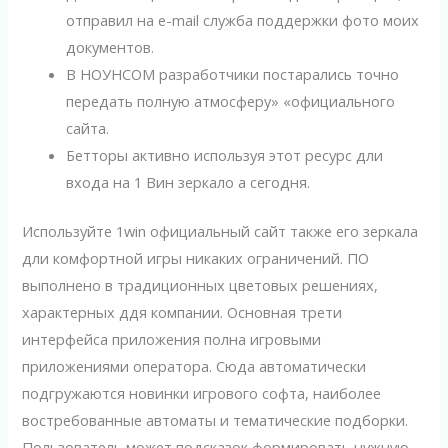
отправил на e-mail служба поддержки фото моих
документов.
В НОУНСОМ разработчики постарались точно
передать полную атмосферу» «официального
сайта.
Бетторы активно используя этот ресурс дли
входа на 1 Вин зеркало а сегодня.
Используйте 1win официальный сайт также его зеркала
дли комфортной игры никаких ограничений. ПО
выполнено в традиционных цветовых решениях,
характерных ддя компании. Основная трети
интерфейса приложения полна игровыми
приложениями оператора. Сюда автоматически
подгружаются новинки игрового софта, наиболее
востребованные автоматы и тематические подборки.
Пользователь может подсказок формировать нужную