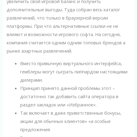
увеличить свой игровой баланс и получить
дополнительные выгоды. Туда собран весь каталог
развлечений, что только в браузерной версии
платформы. При что альтернативные ссылки не не
влияют и возможности игрового софта. На сегодня,
компания считается одним одним топовых брендов а
рынке азартных развлечений.
Вместо привычную виртуального интерфейса,
гемблеры могут сыграть пиппардом настоящими
дилерами.
Принцип принято данной проблемы этот –
достаточно так добавить сайта оператора в
раздел закладок или «Избранное».
Так включает в даже приветственные бонусы,
акции для обычных клиентов» «а особые
предложения.