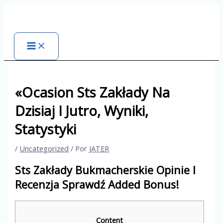
Ir
al
contenido
«Ocasion Sts Zakłady Na
Dzisiaj I Jutro, Wyniki,
Statystyki
/
Uncategorized
/ Por
JATER
Sts Zakłady Bukmacherskie Opinie I
Recenzja Sprawdź Added Bonus!
Content