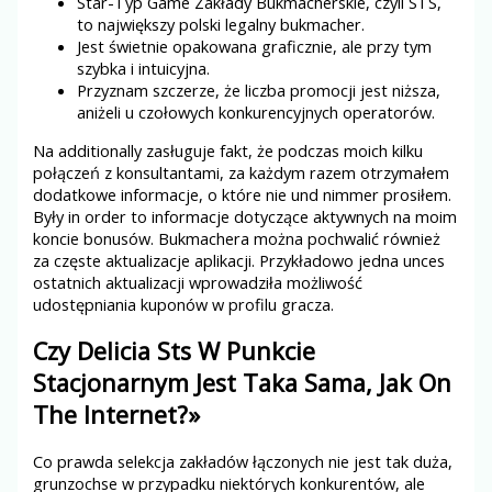
Star-Typ Game Zakłady Bukmacherskie, czyli STS,
to największy polski legalny bukmacher.
Jest świetnie opakowana graficznie, ale przy tym
szybka i intuicyjna.
Przyznam szczerze, że liczba promocji jest niższa,
aniżeli u czołowych konkurencyjnych operatorów.
Na additionally zasługuje fakt, że podczas moich kilku
połączeń z konsultantami, za każdym razem otrzymałem
dodatkowe informacje, o które nie und nimmer prosiłem.
Były in order to informacje dotyczące aktywnych na moim
koncie bonusów. Bukmachera można pochwalić również
za częste aktualizacje aplikacji. Przykładowo jedna unces
ostatnich aktualizacji wprowadziła możliwość
udostępniania kuponów w profilu gracza.
Czy Delicia Sts W Punkcie
Stacjonarnym Jest Taka Sama, Jak On
The Internet?»
Co prawda selekcja zakładów łączonych nie jest tak duża,
grunzochse w przypadku niektórych konkurentów, ale