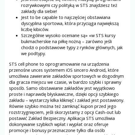
rozrywkowymi czy polityką w STS znajdziesz też
zakłady dla siebie!
Jest to be capable to najczęściej obstawiana
dyscyplina sportowa, która przyciąga największą
liczbę kibiców.
Szczególnie wysoko oceniane są» «w STS kursy
bukmacherskie na piłkę nożną – zarówno jeśli
chodzi o podstawowe typy z rynków głównych, jak
we podtypy.
STS cell phone to oprogramowanie na urządzenia
przenośne unces systemem iOS sincero Android, które
umożliwia zawieranie zakładów sportowych w dogodnym
dla gracza miejscu we czasie, w bardzo szybki i sprawny
sposób. Samo obstawianie zakładów jest wyjątkowo
proste i naprawdę błyskawiczne, dzięki opcji szybkiego
zakładu – wystarczy kilka kliknięć i zakład jest postawiony.
Równie szybko można też zamknąć kupon przed jego
rozstrzygnięciem, jeśli skorzystamy z opcji Cash-out lub
postawić Zakład Bezpieczny. Aplikacja STS umożliwia
dokonywanie szybkich wpłat i wypłat oraz oferuje
promocje i bonusy przeznaczone tylko dla osób