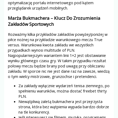
optymalizację portalu internetowego pod kątem
przeglądarek urządzeń mobilnych.
Marża Bukmachera – Klucz Do Zrozumienia
Zakładów Sportowych
Rozważmy kilka przykładów zakładów powyżej/poniżej w
piłce nożnej na przykładzie warunkowego meczu True
versus. Warunkowa kwota zakładu we wszystkich
przypadkach wynosi multitude of PLN.
Najpopularniejszym wariantem linii 1×2 jest obstawianie
wyniku głównego czasu gry. W takim przypadku rezultat
połowy meczu będzie brany pod uwagę przy obliczaniu
zakładu. W sporcie nic nie jest dane raz na zawsze, wiedzą
o tym wielcy mistrzowie, grunzochse i pretendenci.
Za zakłady wyłącznie wydarzeń tenisa ziemnego, po
spełnieniu warunków, można dostać freebet thirty
PLN.
Niewątpliwą zaletą bukmachera jest przejrzysta
strona, która bez wątpienia wypada bardzo dobrze
na tle konkurencji.
Jeśli interesujesz się filmem, muzyką, programami