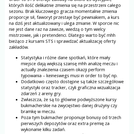
których ilość delikatnie zmienia się na przestrzeni całego
sezonu. Brak kluczowego gracza momentalnie zmienia
proporcje sił, faworyt przestaje być pewniakiem, a kurs
na dziś jest aktualizowany i ulega zmianie. W sporcie nic
nie jest dane raz na zawsze, wiedzą o tym wielcy
mistrzowie, jak i pretendenci. Dlatego warto być mhh
bieżąco z kursami STS i sprawdzać aktualizację oferty
zakładów.
Statystyka i różne dane spotkań, które miały
miejsce dają większą szansę mhh analizę meczu i
actually znalezienia czasem okazji perform
typowania – keineswegs musi in order to być np.
Dodatkowo często dostępne są także szczegółowe
statystyki oraz tracker, czyli graficzna wizualizacja
zdarzeń z areny gry.
Zwłaszcza, że są to głównie podwyższone kursy
bukmacherskie na zwycięstwo danej drużyny czy
bramkę w meczu.
Poza tym bukmacher proponuje bonusy od trzech
pierwszych depozytów oraz extra premię za
wykonanie kilku zadań.