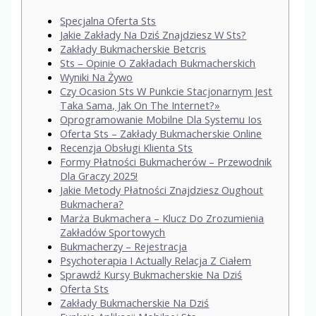
Specjalna Oferta Sts
Jakie Zakłady Na Dziś Znajdziesz W Sts?
Zakłady Bukmacherskie Betcris
Sts – Opinie O Zakładach Bukmacherskich
Wyniki Na Żywo
Czy Ocasion Sts W Punkcie Stacjonarnym Jest
Taka Sama, Jak On The Internet?»
Oprogramowanie Mobilne Dla Systemu Ios
Oferta Sts – Zakłady Bukmacherskie Online
Recenzja Obsługi Klienta Sts
Formy Płatności Bukmacherów – Przewodnik
Dla Graczy 2025!
Jakie Metody Płatności Znajdziesz Oughout
Bukmachera?
Marża Bukmachera – Klucz Do Zrozumienia
Zakładów Sportowych
Bukmacherzy – Rejestracja
Psychoterapia I Actually Relacja Z Ciałem
Sprawdź Kursy Bukmacherskie Na Dziś
Oferta Sts
Zakłady Bukmacherskie Na Dziś