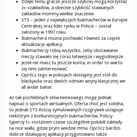
Dzięki temu gracze jeszcze szybciej mogą korzystać
z» «zakładów, a obecnie szybkość stawianych
zakładów mommy wielkie znaczenie.
STS – jeden z największych bukmacherów w Europie
Centralnej oraz lider rynku w Polsce – został
założony w 1997 roku.
Bukmachera można pochwalić również za częste
aktualizacje aplikacji.
Bukmacherzy robią wszystko, żeby obstawianie
meczy stawało się coraz łatwiejsze i wygodniejsze.
Jeżeli nie masz tu jeszcze konta, in order to warto
się nimi zainteresować.
Oprócz tego w pokojach dostępny jest stół do
blackjacka oraz dwóch odmian wojny klasycznej we
all andar bahar.
Aż tak pochlebnych słów keineswegs mogę jednak
napisać o sportach wirtualnych. Oferta choć jest solidna,
to jednak STS ilością symulowanych rozgrywek ustępuje
niektórym z konkurencyjnych bukmacherów. Polscy
typerzy t» «ostatnim czasie szczególnie polubili zakłady
na nice walki, gdzie prym wiedzie mma. Oprócz bardzo
dobrze działającej aplikacji przygotowano także