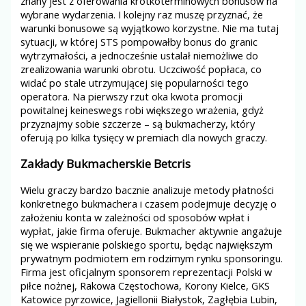
znany jest z oferowania krótkoterminowych bonusów na
wybrane wydarzenia. I kolejny raz muszę przyznać, że
warunki bonusowe są wyjątkowo korzystne. Nie ma tutaj
sytuacji, w której STS pompowałby bonus do granic
wytrzymałości, a jednocześnie ustalał niemożliwe do
zrealizowania warunki obrotu. Uczciwość popłaca, co
widać po stale utrzymującej się popularności tego
operatora. Na pierwszy rzut oka kwota promocji
powitalnej keineswegs robi większego wrażenia, gdyż
przyznajmy sobie szczerze – są bukmacherzy, który
oferują po kilka tysięcy w premiach dla nowych graczy.
Zakłady Bukmacherskie Betcris
Wielu graczy bardzo bacznie analizuje metody płatności
konkretnego bukmachera i czasem podejmuje decyzję o
założeniu konta w zależności od sposobów wpłat i
wypłat, jakie firma oferuje. Bukmacher aktywnie angażuje
się we wspieranie polskiego sportu, będąc największym
prywatnym podmiotem em rodzimym rynku sponsoringu.
Firma jest oficjalnym sponsorem reprezentacji Polski w
piłce nożnej, Rakowa Częstochowa, Korony Kielce, GKS
Katowice pyrzowice, Jagiellonii Białystok, Zagłębia Lubin,