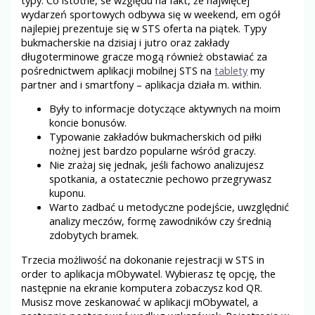
wydarzeń sportowych odbywa się w weekend, em ogół
najlepiej prezentuje się w STS oferta na piątek. Typy
bukmacherskie na dzisiaj i jutro oraz zakłady
długoterminowe gracze mogą również obstawiać za
pośrednictwem aplikacji mobilnej STS na
tablety
my
partner and i smartfony – aplikacja działa m. within.
Były to informacje dotyczące aktywnych na moim
koncie bonusów.
Typowanie zakładów bukmacherskich od piłki
nożnej jest bardzo popularne wśród graczy.
Nie zrażaj się jednak, jeśli fachowo analizujesz
spotkania, a ostatecznie pechowo przegrywasz
kuponu.
Warto zadbać u metodyczne podejście, uwzględnić
analizy meczów, formę zawodników czy średnią
zdobytych bramek.
Trzecia możliwość na dokonanie rejestracji w STS in
order to aplikacja mObywatel. Wybierasz tę opcję, the
następnie na ekranie komputera zobaczysz kod QR.
Musisz move zeskanować w aplikacji mObywatel, a