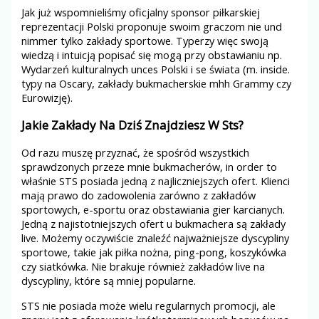
Jak już wspomnieliśmy oficjalny sponsor piłkarskiej
reprezentacji Polski proponuje swoim graczom nie und
nimmer tylko zakłady sportowe. Typerzy więc swoją
wiedzą i intuicją popisać się mogą przy obstawianiu np.
Wydarzeń kulturalnych unces Polski i se świata (m. inside.
typy na Oscary, zakłady bukmacherskie mhh Grammy czy
Eurowizję).
Jakie Zakłady Na Dziś Znajdziesz W Sts?
Od razu muszę przyznać, że spośród wszystkich
sprawdzonych przeze mnie bukmacherów, in order to
właśnie STS posiada jedną z najliczniejszych ofert. Klienci
mają prawo do zadowolenia zarówno z zakładów
sportowych, e-sportu oraz obstawiania gier karcianych.
Jedną z najistotniejszych ofert u bukmachera są zakłady
live. Możemy oczywiście znaleźć najważniejsze dyscypliny
sportowe, takie jak piłka nożna, ping-pong, koszykówka
czy siatkówka. Nie brakuje również zakładów live na
dyscypliny, które są mniej popularne.
STS nie posiada może wielu regularnych promocji, ale