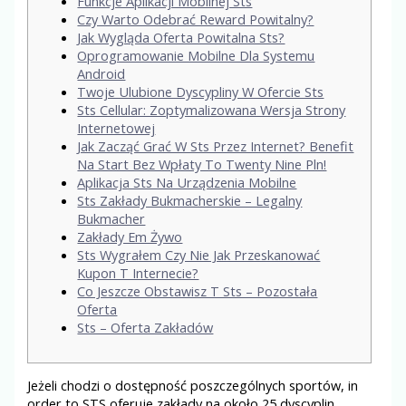
Funkcje Aplikacji Mobilnej Sts
Czy Warto Odebrać Reward Powitalny?
Jak Wygląda Oferta Powitalna Sts?
Oprogramowanie Mobilne Dla Systemu
Android
Twoje Ulubione Dyscypliny W Ofercie Sts
Sts Cellular: Zoptymalizowana Wersja Strony
Internetowej
Jak Zacząć Grać W Sts Przez Internet? Benefit
Na Start Bez Wpłaty To Twenty Nine Pln!
Aplikacja Sts Na Urządzenia Mobilne
Sts Zakłady Bukmacherskie – Legalny
Bukmacher
Zakłady Em Żywo
Sts Wygrałem Czy Nie Jak Przeskanować
Kupon T Internecie?
Co Jeszcze Obstawisz T Sts – Pozostała
Oferta
Sts – Oferta Zakładów
Jeżeli chodzi o dostępność poszczególnych sportów, in
order to STS oferuje zakłady na około 25 dyscyplin,