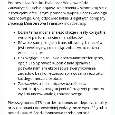
Podbeskidzia Bielsko-Biała oraz Widzewa Łódź.
Zauważyłeś u siebie objawy uzależnienia – skontaktuj się z
instytucjami oferującymi pomoc w wyjściu unces» «nałogu
hazardowego. Graj odpowiedzialnie u legalnych company
z licencją Ministerstwa Finansów
mostbet app
.
Dzięki temu można znaleźć okazje i really korzystne
warunki perform zawierania zakładów.
Również sam program transmitowanych meczów
jest rewelacyjny, co miesiąc zobaczyć tu można
więcej jak 2 tys.
Bez względu na to, jakie obstawianie preferujemy,
opcja STS Sprawdź Kupon działa sprawnie i
pozwala nam em ekspresowe zweryfikowanie
zakładów bez konieczności sprawdzania rezultatu
każdego meczu z osobna.
Zauważyłeś u siebie objawy uzależnienia –
skontaktuj się z instytucjami oferującymi pomoc w
wyjściu unces» «nałogu hazardowego.
Pierwszy bonus STS in order to bonus od depozytu, który
przy dokonaniu odpowiedniej wpłaty może wynieść grubo
ponad 1000 zł. Środki bonusowe trzeba obrócić