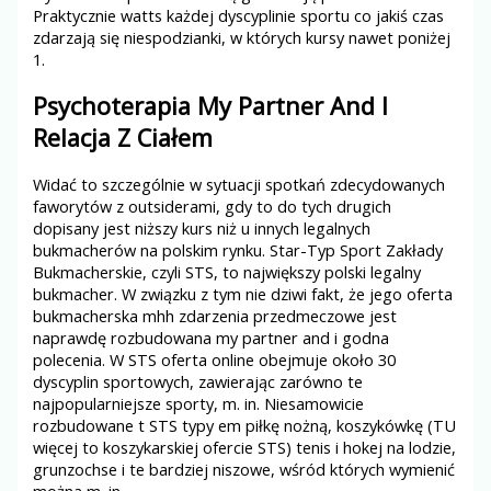
Praktycznie watts każdej dyscyplinie sportu co jakiś czas
zdarzają się niespodzianki, w których kursy nawet poniżej
1.
Psychoterapia My Partner And I
Relacja Z Ciałem
Widać to szczególnie w sytuacji spotkań zdecydowanych
faworytów z outsiderami, gdy to do tych drugich
dopisany jest niższy kurs niż u innych legalnych
bukmacherów na polskim rynku. Star-Typ Sport Zakłady
Bukmacherskie, czyli STS, to największy polski legalny
bukmacher. W związku z tym nie dziwi fakt, że jego oferta
bukmacherska mhh zdarzenia przedmeczowe jest
naprawdę rozbudowana my partner and i godna
polecenia. W STS oferta online obejmuje około 30
dyscyplin sportowych, zawierając zarówno te
najpopularniejsze sporty, m. in. Niesamowicie
rozbudowane t STS typy em piłkę nożną, koszykówkę (TU
więcej to koszykarskiej ofercie STS) tenis i hokej na lodzie,
grunzochse i te bardziej niszowe, wśród których wymienić