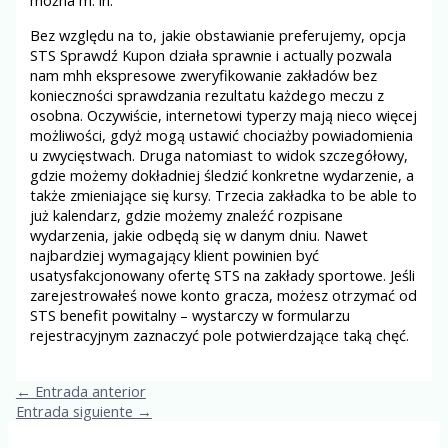
można m. in.
Bez względu na to, jakie obstawianie preferujemy, opcja
STS Sprawdź Kupon działa sprawnie i actually pozwala
nam mhh ekspresowe zweryfikowanie zakładów bez
konieczności sprawdzania rezultatu każdego meczu z
osobna. Oczywiście, internetowi typerzy mają nieco więcej
możliwości, gdyż mogą ustawić chociażby powiadomienia
u zwycięstwach. Druga natomiast to widok szczegółowy,
gdzie możemy dokładniej śledzić konkretne wydarzenie, a
także zmieniające się kursy. Trzecia zakładka to be able to
już kalendarz, gdzie możemy znaleźć rozpisane
wydarzenia, jakie odbędą się w danym dniu. Nawet
najbardziej wymagający klient powinien być
usatysfakcjonowany ofertę STS na zakłady sportowe. Jeśli
zarejestrowałeś nowe konto gracza, możesz otrzymać od
STS benefit powitalny – wystarczy w formularzu
rejestracyjnym zaznaczyć pole potwierdzające taką chęć.
←
Entrada anterior
Entrada siguiente
→