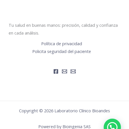
Tu salud en buenas manos: precisión, calidad y confianza
en cada análisis.
Política de privacidad
Policita seguridad del paciente
Copyright © 2026 Laboratorio Clínico Bioandes
Powered by Bioingenia SAS