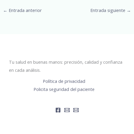
←
Entrada anterior
Entrada siguiente
→
Tu salud en buenas manos: precisión, calidad y confianza
en cada análisis.
Política de privacidad
Policita seguridad del paciente