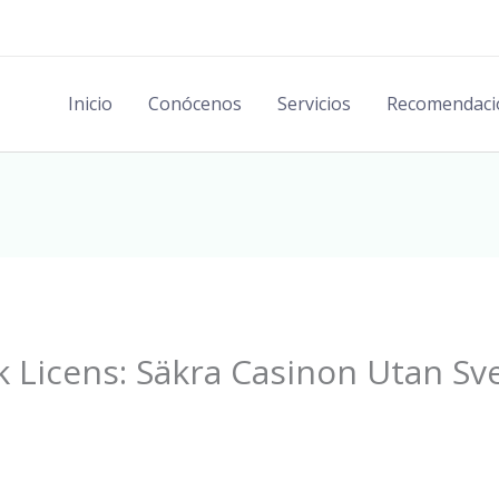
Inicio
Conócenos
Servicios
Recomendaci
 Licens: Säkra Casinon Utan Sv