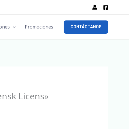
ones
Promociones
CONTÁCTANOS
ensk Licens»