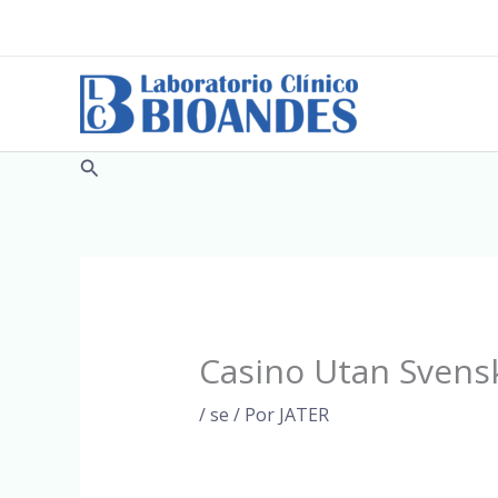
Ir
al
contenido
Buscar
Casino Utan Svensk
/
se
/ Por
JATER