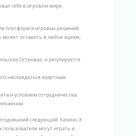
овал себя в игровом мире.
я платформ и игровых решений.
 может оставить в любое время,
льских Островах, и регулируется
ого наслаждаться азартным
ита и условием сотрудничества.
риложении.
 сегодняшний следующий. Казино-Х
х пользователи могут играть и