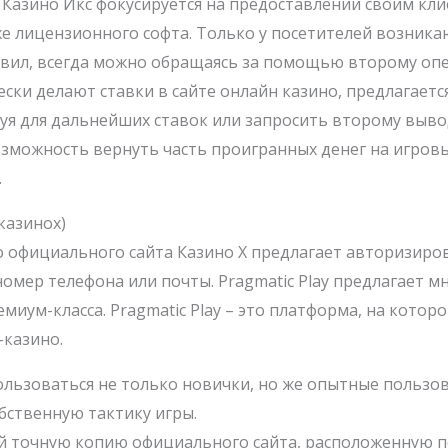
т Казино Икс фокусируется на предоставлении своим кл
е лицензионного софта. Только у посетителей возник
авил, всегда можно обращаясь за помощью второму оп
ски делают ставки в сайте онлайн казино, предлагаетс
зуя для дальнейших ставок или запросить второму выво
зможность вернуть часть проигранных денег на игровых 
.
казинох)
ло официального сайта Казино Х предлагает авторизиро
номер телефона или почты. Pragmatic Play предлагает 
миум-класса. Pragmatic Play – это платформа, на котор
-казино.
льзоваться не только новички, но же опытные пользов
бственную тактику игры.
й точную копию официального сайта, расположенную по