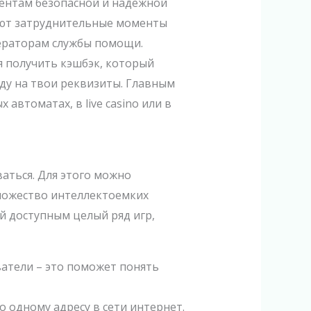
иентам безопасной и надежной
ают затруднительные моменты
ераторам службы помощи.
я получить кэшбэк, который
ду на твои реквизиты. Главным
автоматах, в live casino или в
ваться. Для этого можно
множество интеллектоемких
ой доступным целый ряд игр,
атели – это поможет понять
 одному адресу в сети интернет.