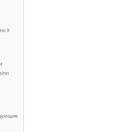
no X
И
sino
едующие