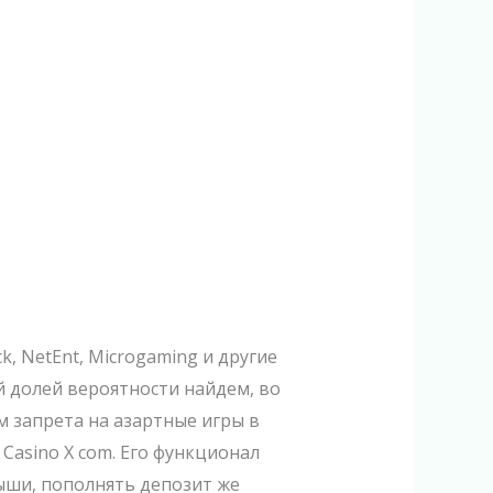
, NetEnt, Microgaming и другие
й долей вероятности найдем, во
м запрета на азартные игры в
Casino X com. Его функционал
рыши, пополнять депозит же