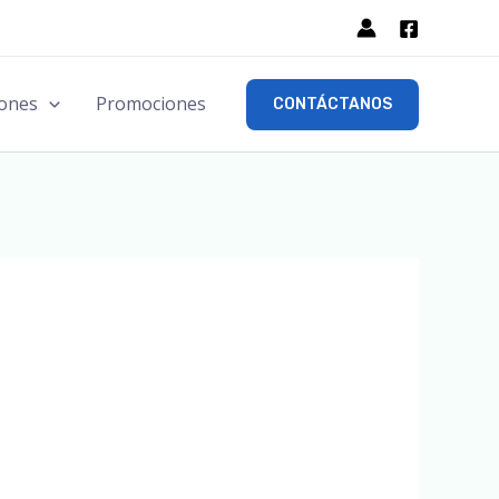
ones
Promociones
CONTÁCTANOS