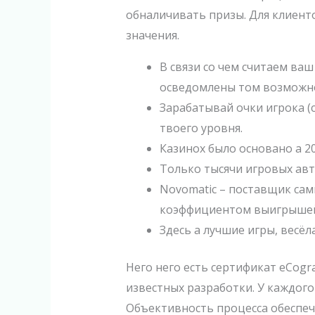
обналичивать призы. Для клиенто
значения.
В связи со чем считаем ва
осведомлены том возможном
Зарабатывай очки игрока (
твоего уровня.
Казинох было основано а 2
Только тысячи игровых авт
Novomatic – поставщик сам
коэффициентом выигрышей,
Здесь а лучшие игры, весё
Него него есть сертификат eCogra 
известных разработки. У каждого
Объективность процесса обеспеч