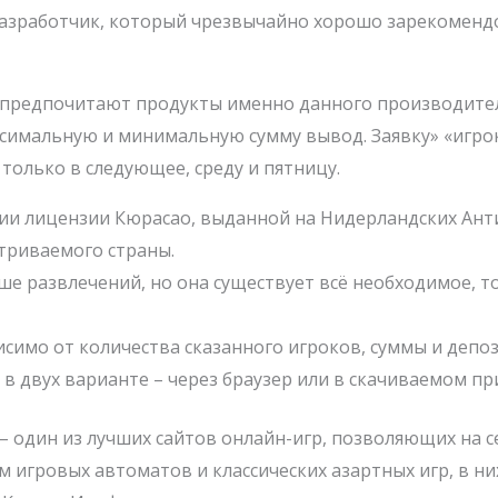
о разработчик, который чрезвычайно хорошо зарекоменд
 предпочитают продукты именно данного производител
симальную и минимальную сумму вывод. Заявку» «игрок
только в следующее, среду и пятницу.
ии лицензии Кюрасао, выданной на Нидерландских Анти
триваемого страны.
е развлечений, но она существует всё необходимое, т
исимо от количества сказанного игроков, суммы и депоз
в двух варианте – через браузер или в скачиваемом п
X – один из лучших сайтов онлайн-игр, позволяющих на
игровых автоматов и классических азартных игр, в ни