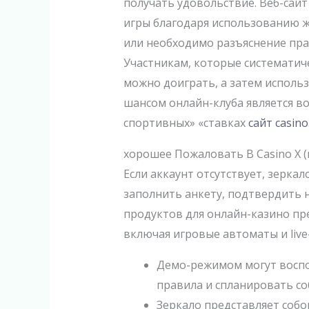
получать удовольствие. Веб-сай
игры благодаря использованию ж
или необходимо разъяснение пр
Участникам, которые систематиче
можно доиграть, а затем исполь
шансом онлайн-клуба является во
спортивных» «ставках
сайт casino
хорошее Пожаловать В Casino X (
Если аккаунт отсутствует, зерка
заполнить анкету, подтвердить 
продуктов для онлайн-казино пре
включая игровые автоматы и live
Демо-режимом могут воспо
правила и спланировать со
Зеркало представляет собо