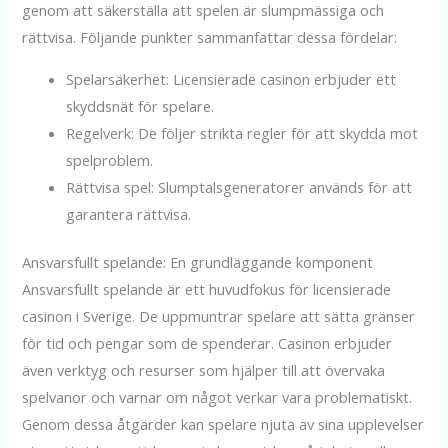
genom att säkerställa att spelen är slumpmässiga och
rättvisa. Följande punkter sammanfattar dessa fördelar:
Spelarsäkerhet: Licensierade casinon erbjuder ett
skyddsnät för spelare.
Regelverk: De följer strikta regler för att skydda mot
spelproblem.
Rättvisa spel: Slumptalsgeneratorer används för att
garantera rättvisa.
Ansvarsfullt spelande: En grundläggande komponent
Ansvarsfullt spelande är ett huvudfokus för licensierade
casinon i Sverige. De uppmuntrar spelare att sätta gränser
för tid och pengar som de spenderar. Casinon erbjuder
även verktyg och resurser som hjälper till att övervaka
spelvanor och varnar om något verkar vara problematiskt.
Genom dessa åtgärder kan spelare njuta av sina upplevelser