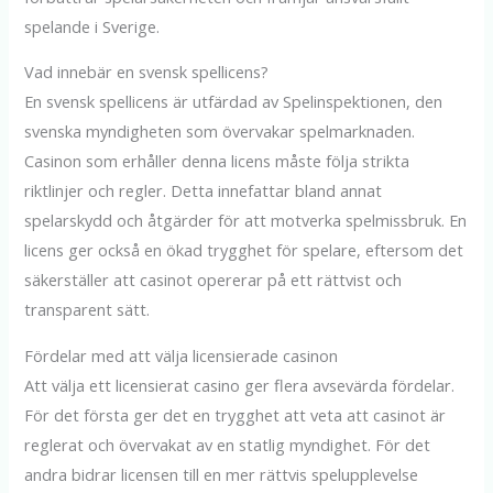
spelande i Sverige.
Vad innebär en svensk spellicens?
En svensk spellicens är utfärdad av Spelinspektionen, den
svenska myndigheten som övervakar spelmarknaden.
Casinon som erhåller denna licens måste följa strikta
riktlinjer och regler. Detta innefattar bland annat
spelarskydd och åtgärder för att motverka spelmissbruk. En
licens ger också en ökad trygghet för spelare, eftersom det
säkerställer att casinot opererar på ett rättvist och
transparent sätt.
Fördelar med att välja licensierade casinon
Att välja ett licensierat casino ger flera avsevärda fördelar.
För det första ger det en trygghet att veta att casinot är
reglerat och övervakat av en statlig myndighet. För det
andra bidrar licensen till en mer rättvis spelupplevelse