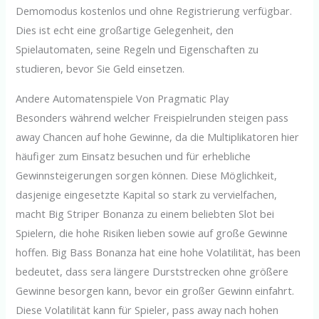
Demomodus kostenlos und ohne Registrierung verfügbar.
Dies ist echt eine großartige Gelegenheit, den
Spielautomaten, seine Regeln und Eigenschaften zu
studieren, bevor Sie Geld einsetzen.
Andere Automatenspiele Von Pragmatic Play
Besonders während welcher Freispielrunden steigen pass
away Chancen auf hohe Gewinne, da die Multiplikatoren hier
häufiger zum Einsatz besuchen und für erhebliche
Gewinnsteigerungen sorgen können. Diese Möglichkeit,
dasjenige eingesetzte Kapital so stark zu vervielfachen,
macht Big Striper Bonanza zu einem beliebten Slot bei
Spielern, die hohe Risiken lieben sowie auf große Gewinne
hoffen. Big Bass Bonanza hat eine hohe Volatilität, has been
bedeutet, dass sera längere Durststrecken ohne größere
Gewinne besorgen kann, bevor ein großer Gewinn einfahrt.
Diese Volatilität kann für Spieler, pass away nach hohen