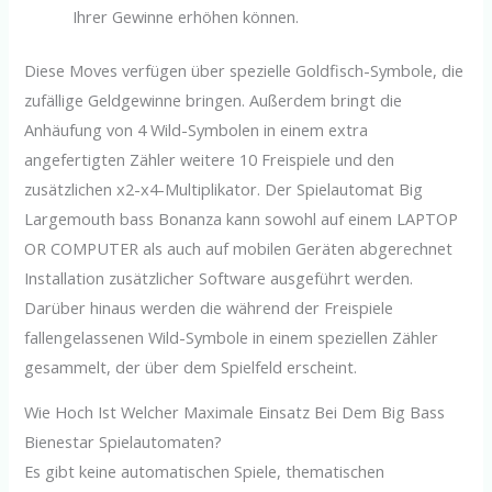
Ihrer Gewinne erhöhen können.
Diese Moves verfügen über spezielle Goldfisch-Symbole, die
zufällige Geldgewinne bringen. Außerdem bringt die
Anhäufung von 4 Wild-Symbolen in einem extra
angefertigten Zähler weitere 10 Freispiele und den
zusätzlichen x2-x4-Multiplikator. Der Spielautomat Big
Largemouth bass Bonanza kann sowohl auf einem LAPTOP
OR COMPUTER als auch auf mobilen Geräten abgerechnet
Installation zusätzlicher Software ausgeführt werden.
Darüber hinaus werden die während der Freispiele
fallengelassenen Wild-Symbole in einem speziellen Zähler
gesammelt, der über dem Spielfeld erscheint.
Wie Hoch Ist Welcher Maximale Einsatz Bei Dem Big Bass
Bienestar Spielautomaten?
Es gibt keine automatischen Spiele, thematischen