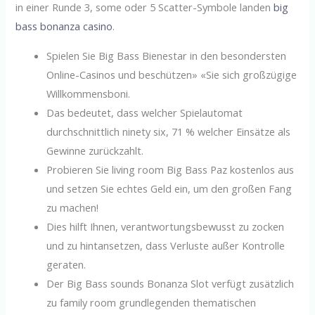
in einer Runde 3, some oder 5 Scatter-Symbole landen
big
bass bonanza casino
.
Spielen Sie Big Bass Bienestar in den besondersten
Online-Casinos und beschützen» «Sie sich großzügige
Willkommensboni.
Das bedeutet, dass welcher Spielautomat
durchschnittlich ninety six, 71 % welcher Einsätze als
Gewinne zurückzahlt.
Probieren Sie living room Big Bass Paz kostenlos aus
und setzen Sie echtes Geld ein, um den großen Fang
zu machen!
Dies hilft Ihnen, verantwortungsbewusst zu zocken
und zu hintansetzen, dass Verluste außer Kontrolle
geraten.
Der Big Bass sounds Bonanza Slot verfügt zusätzlich
zu family room grundlegenden thematischen