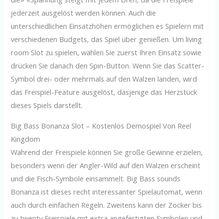
jederzeit ausgelöst werden können. Auch die
unterschiedlichen Einsatzhöhen ermöglichen es Spielern mit
verschiedenen Budgets, das Spiel über genießen. Um living
room Slot zu spielen, wählen Sie zuerst Ihren Einsatz sowie
drücken Sie danach den Spin-Button. Wenn Sie das Scatter-
Symbol drei- oder mehrmals auf den Walzen landen, wird
das Freispiel-Feature ausgelöst, dasjenige das Herzstück
dieses Spiels darstellt.
Big Bass Bonanza Slot – Kostenlos Demospiel Von Reel
Kingdom
Während der Freispiele können Sie große Gewinne erzielen,
besonders wenn der Angler-Wild auf den Walzen erscheint
und die Fisch-Symbole einsammelt. Big Bass sounds
Bonanza ist dieses recht interessanter Spielautomat, wenn
auch durch einfachen Regeln. Zweitens kann der Zocker bis
zu twenty Freispiele mit extra angefertigten Symbolen und