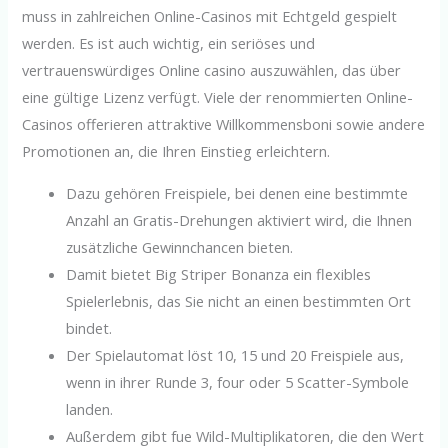
muss in zahlreichen Online-Casinos mit Echtgeld gespielt
werden. Es ist auch wichtig, ein seriöses und
vertrauenswürdiges Online casino auszuwählen, das über
eine gültige Lizenz verfügt. Viele der renommierten Online-
Casinos offerieren attraktive Willkommensboni sowie andere
Promotionen an, die Ihren Einstieg erleichtern.
Dazu gehören Freispiele, bei denen eine bestimmte
Anzahl an Gratis-Drehungen aktiviert wird, die Ihnen
zusätzliche Gewinnchancen bieten.
Damit bietet Big Striper Bonanza ein flexibles
Spielerlebnis, das Sie nicht an einen bestimmten Ort
bindet.
Der Spielautomat löst 10, 15 und 20 Freispiele aus,
wenn in ihrer Runde 3, four oder 5 Scatter-Symbole
landen.
Außerdem gibt fue Wild-Multiplikatoren, die den Wert