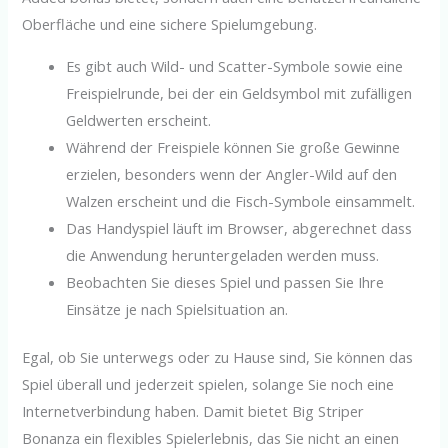
Oberfläche und eine sichere Spielumgebung.
Es gibt auch Wild- und Scatter-Symbole sowie eine
Freispielrunde, bei der ein Geldsymbol mit zufälligen
Geldwerten erscheint.
Während der Freispiele können Sie große Gewinne
erzielen, besonders wenn der Angler-Wild auf den
Walzen erscheint und die Fisch-Symbole einsammelt.
Das Handyspiel läuft im Browser, abgerechnet dass
die Anwendung heruntergeladen werden muss.
Beobachten Sie dieses Spiel und passen Sie Ihre
Einsätze je nach Spielsituation an.
Egal, ob Sie unterwegs oder zu Hause sind, Sie können das
Spiel überall und jederzeit spielen, solange Sie noch eine
Internetverbindung haben. Damit bietet Big Striper
Bonanza ein flexibles Spielerlebnis, das Sie nicht an einen