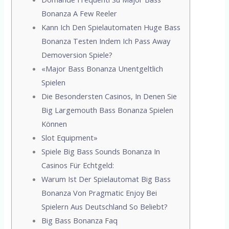
Bonanza A Few Reeler
Kann Ich Den Spielautomaten Huge Bass
Bonanza Testen Indem Ich Pass Away
Demoversion Spiele?
«Major Bass Bonanza Unentgeltlich
Spielen
Die Besondersten Casinos, In Denen Sie
Big Largemouth Bass Bonanza Spielen
Können
Slot Equipment»
Spiele Big Bass Sounds Bonanza In
Casinos Für Echtgeld:
Warum Ist Der Spielautomat Big Bass
Bonanza Von Pragmatic Enjoy Bei
Spielern Aus Deutschland So Beliebt?
Big Bass Bonanza Faq