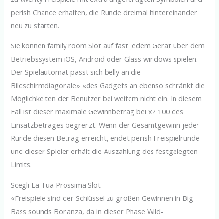
perish Chance erhalten, die Runde dreimal hintereinander
neu zu starten.
Sie können family room Slot auf fast jedem Gerät über dem
Betriebssystem iOS, Android oder Glass windows spielen.
Der Spielautomat passt sich belly an die
Bildschirmdiagonale» «des Gadgets an ebenso schränkt die
Möglichkeiten der Benutzer bei weitem nicht ein. In diesem
Fall ist dieser maximale Gewinnbetrag bei x2 100 des
Einsatzbetrages begrenzt. Wenn der Gesamtgewinn jeder
Runde diesen Betrag erreicht, endet perish Freispielrunde
und dieser Spieler erhält die Auszahlung des festgelegten
Limits.
Scegli La Tua Prossima Slot
«Freispiele sind der Schlüssel zu großen Gewinnen in Big
Bass sounds Bonanza, da in dieser Phase Wild-