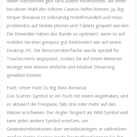
vielen Plattformen gibt sera zudem Rezensionen, die Ihnen
bei dieser Wahl des tollsten Casinos helfen können. Ja, Big
Striper Bonanza ist vollständig mobilfreundlich und muss
problemlos auf Mobile phones und Tablets gespielt werden.
Die Entwickler haben das Runde so optimiert, wenn es auf
mobilen Geräten genauso gut funktioniert wie auf einem
Desktop-PC. Die Benutzeroberfläche wurde speziell für
Touchscreens angepasst, sodass Sie auf einem kleineren
Anzeige eine ebenso einfache und intuitive Steuerung
genießen können.
Fazit: Unser Fazit Zu Big Bass Bonanza
Das Scatter-Symbol ist ein Fisch mit einem Angelhaken, und
es aktiviert die Freispiele, falls drei oder mehr auf den
Walzen erscheinen. Der Angler fungiert als Wild-Symbol und
kann jedes andere Symbol ersetzen, um
Gewinnkombinationen über vervollständigen. In zahlreichen