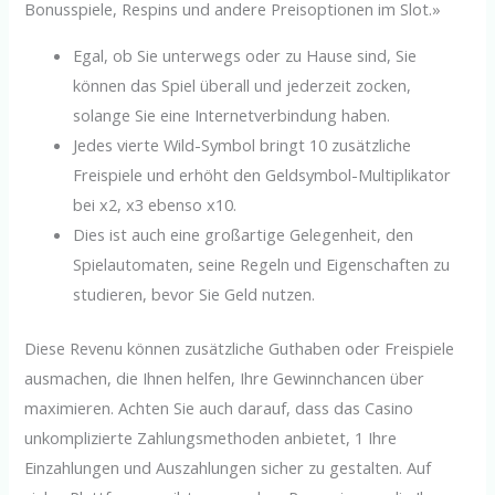
Bonusspiele, Respins und andere Preisoptionen im Slot.»
Egal, ob Sie unterwegs oder zu Hause sind, Sie
können das Spiel überall und jederzeit zocken,
solange Sie eine Internetverbindung haben.
Jedes vierte Wild-Symbol bringt 10 zusätzliche
Freispiele und erhöht den Geldsymbol-Multiplikator
bei x2, x3 ebenso x10.
Dies ist auch eine großartige Gelegenheit, den
Spielautomaten, seine Regeln und Eigenschaften zu
studieren, bevor Sie Geld nutzen.
Diese Revenu können zusätzliche Guthaben oder Freispiele
ausmachen, die Ihnen helfen, Ihre Gewinnchancen über
maximieren. Achten Sie auch darauf, dass das Casino
unkomplizierte Zahlungsmethoden anbietet, 1 Ihre
Einzahlungen und Auszahlungen sicher zu gestalten. Auf