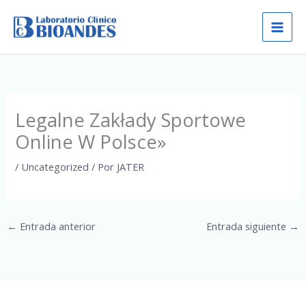
Ir
al
contenido
Legalne Zakłady Sportowe
Online W Polsce»
/
Uncategorized
/ Por
JATER
←
Entrada anterior
Entrada siguiente
→