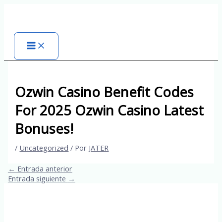
Ir
al
contenido
Ozwin Casino Benefit Codes
For 2025 Ozwin Casino Latest
Bonuses!
/
Uncategorized
/ Por
JATER
←
Entrada anterior
Entrada siguiente
→