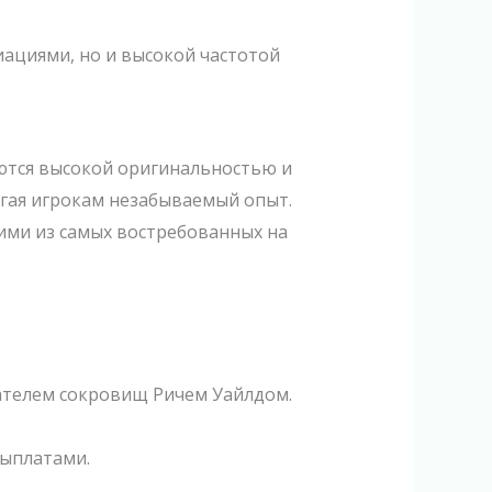
ациями, но и высокой частотой
аются высокой оригинальностью и
агая игрокам незабываемый опыт.
ими из самых востребованных на
кателем сокровищ Ричем Уайлдом.
выплатами.