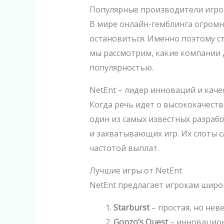
Популярные производители игро
В мире онлайн-гемблинга огромн
остановиться. Именно поэтому с
мы рассмотрим, какие компании 
популярностью.
NetEnt – лидер инноваций и каче
Когда речь идет о высококачест
один из самых известных разрабо
и захватывающих игр. Их слоты 
частотой выплат.
Лучшие игры от NetEnt
NetEnt предлагает игрокам широ
Starburst
– простая, но нев
Gonzo’s Quest
– инновацион