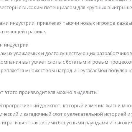
 вестерн с высоким потенциалом для крупных выигрыше
ами индустрии, привлекая тысячи новых игроков кажды
чатляющей графике.
н индустрии
 самых уважаемых и долго существующих разработчиков 
 компания выпускает слоты с богатым игровым процес
крепляется множеством наград и неугасаемой популярн
от этого производителя можно выделить:
 прогрессивный джекпот, который изменил жизни мног
ческий и загадочный слот с увлекательной историей 
я игра, известная своими бонусными раундами и высо