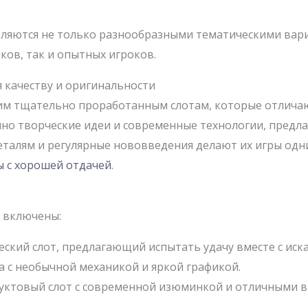
еляются не только разнообразными тематическими вари
ков, так и опытных игроков.
я качеству и оригинальности
воим тщательно проработанным слотам, которые отлич
ино творческие идеи и современные технологии, предл
талям и регулярные нововведения делают их игры одн
ы с хорошей отдачей
.
р включены:
ский слот, предлагающий испытать удачу вместе с ис
а с необычной механикой и яркой графикой.
руктовый слот с современной изюминкой и отличными 