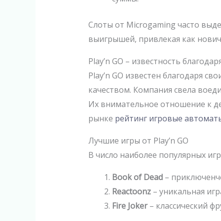
Слоты от Microgaming часто выд
выигрышей, привлекая как нович
Play’n GO – известность благодар
Play’n GO известен благодаря с
качеством. Компания свела воед
Их внимательное отношение к де
рынке
рейтинг игровые автомат
Лучшие игры от Play’n GO
В число наиболее популярных иг
Book of Dead
– приключенче
Reactoonz
– уникальная игр
Fire Joker
– классический ф