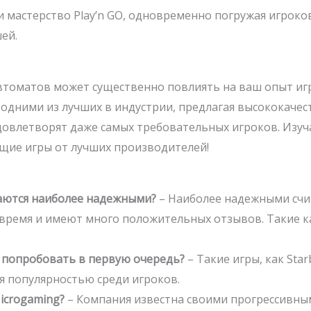
и мастерство Play’n GO, одновременно погружая игроко
ей.
томатов может существенно повлиять на ваш опыт игры
я одними из лучших в индустрии, предлагая высококач
довлетворят даже самых требовательных игроков. Изуч
щие игры от лучших производителей!
аются наиболее надежными?
– Наиболее надежными счи
время и имеют много положительных отзывов. Такие как
т попробовать в первую очередь?
– Такие игры, как Star
ся популярностью среди игроков.
icrogaming?
– Компания известна своими прогрессивны