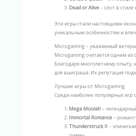
Dead or Alive
– слот в стиле
Эти игры стали настоящими икон
уникальным особенностям и впе
Microgaming – уважаемый ветера
Microgaming считается одним из
Благодаря многолетнему опыту,
для выиграша. Их репутация под
Лучшие игры от Microgaming
Среди наиболее популярных игр 
Mega Moolah
– легендарный
Immortal Romance
– романти
Thunderstruck II
– эпическа
суммы.