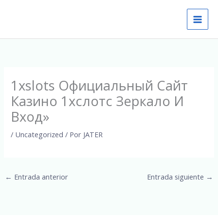
Ir
al
contenido
1xslots Официальный Сайт
Казино 1хслотс Зеркало И
Вход»
/
Uncategorized
/ Por
JATER
←
Entrada anterior
Entrada siguiente
→