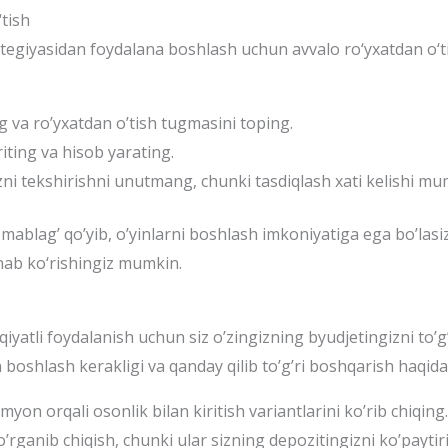
tish
tegiyasidan foydalana boshlash uchun avvalo ro‘yxatdan o‘t
g va ro’yxatdan o’tish tugmasini toping.
iting va hisob yarating.
ni tekshirishni unutmang, chunki tasdiqlash xati kelishi mu
mablag’ qo’yib, o’yinlarni boshlash imkoniyatiga ega bo’lasi
nab ko‘rishingiz mumkin.
yatli foydalanish uchun siz o’zingizning byudjetingizni to’g
boshlash kerakligi va qanday qilib to’g’ri boshqarish haqida 
yon orqali osonlik bilan kiritish variantlarini ko’rib chiqing.
’rganib chiqish, chunki ular sizning depozitingizni ko’payti