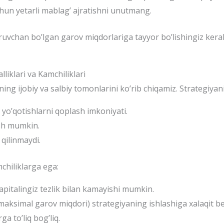
chun yetarli mablag’ ajratishni unutmang.
ruvchan bo’lgan garov miqdorlariga tayyor bo’lishingiz ker
iklari va Kamchiliklari
ng ijobiy va salbiy tomonlarini ko’rib chiqamiz. Strategiyanin
 yo’qotishlarni qoplash imkoniyati.
ash mumkin.
qilinmaydi.
chiliklarga ega:
apitalingiz tezlik bilan kamayishi mumkin.
maksimal garov miqdori) strategiyaning ishlashiga xalaqit b
ga to’liq bog’liq.