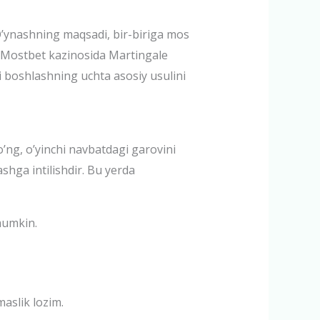
O’ynashning maqsadi, bir-biriga mos
ga Mostbet kazinosida Martingale
 boshlashning uchta asosiy usulini
’ng, o’yinchi navbatdagi garovini
shga intilishdir. Bu yerda
mumkin.
maslik lozim.