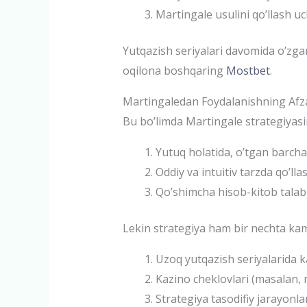
Martingale usulini qo’llash u
Yutqazish seriyalari davomida o’zga
oqilona boshqaring
Mostbet
.
Martingaledan Foydalanishning Afzall
Bu bo’limda Martingale strategiyasini
Yutuq holatida, o’tgan barcha
Oddiy va intuitiv tarzda qo’ll
Qo’shimcha hisob-kitob talab 
Lekin strategiya ham bir nechta kam
Uzoq yutqazish seriyalarida k
Kazino cheklovlari (masalan, 
Strategiya tasodifiy jarayonlar