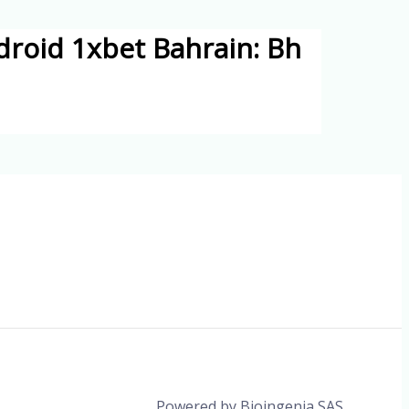
roid 1xbet Bahrain: Bh
Powered by Bioingenia SAS