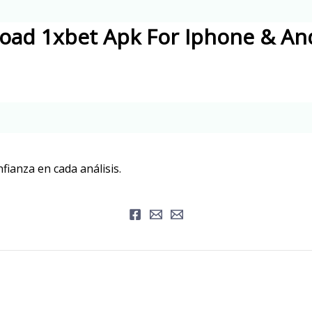
oad 1xbet Apk For Iphone & And
fianza en cada análisis.