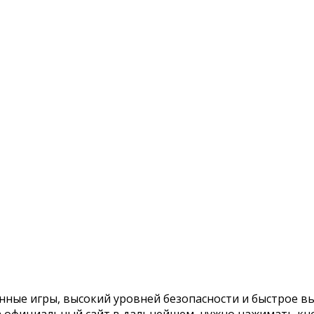
ные игры, высокий уровней безопасности и быстрое вы
а официальный сайт в дальнейшем, нужно нажимать кно