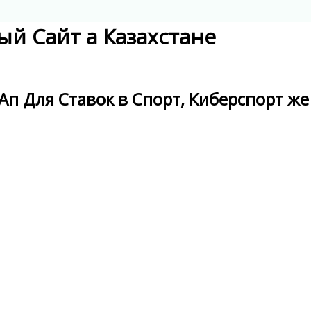
ый Сайт а Казахстане
Ап Для Ставок в Спорт, Киберспорт же 