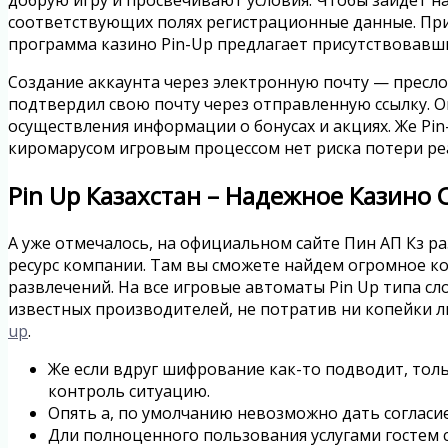
соответствующих полях регистрационные данные. При
программа казино Pin-Up предлагает присутствовавш
Создание аккаунта через электронную почту — пресло
подтвердил свою почту через отправленную ссылку. О
осуществления информации о бонусах и акциях. Же Pi
киромарусом игровым процессом нет риска потери ре
Pin Up Казахстан – Надежное Казино
А уже отмечалось, на официальном сайте Пин АП Кз р
ресурс компании. Там вы сможете найдем огромное ко
развлечений. На все игровые автоматы Pin Up типа с
известных производителей, не потратив ни копейки ли
up
.
Же если вдруг шифрование как-то подводит, тол
контроль ситуацию.
Опять а, по умолчанию невозможно дать согласие
Дли полноценного пользования услугами гостем с