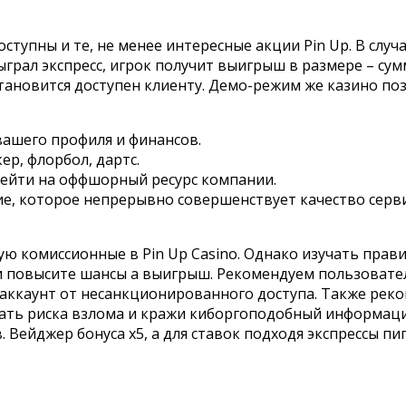
тупны и те, не менее интересные акции Pin Up. В слу
ыграл экспресс, игрок получит выигрыш в размере – сум
становится доступен клиенту. Демо-режим же казино по
ашего профиля и финансов.
ер, флорбол, дартс.
ейти на оффшорный ресурс компании.
ие, которое непрерывно совершенствует качество серв
ю комиссионные в Pin Up Casino. Однако изучать прави
ами повысите шансы а выигрыш. Рекомендуем пользоват
 аккаунт от несанкционированного доступа. Также рек
ежать риска взлома и кражи киборгоподобный информац
. Вейджер бонуса х5, а для ставок подходя экспрессы п