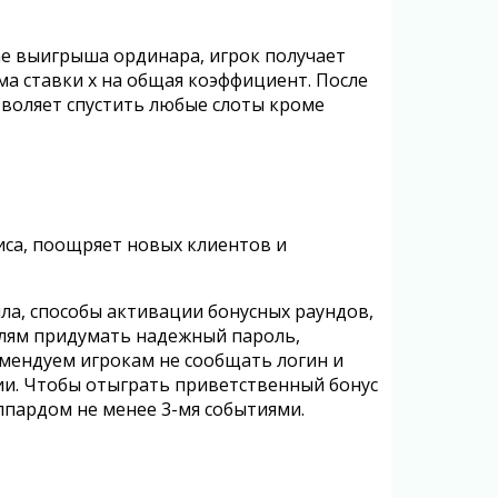
чае выигрыша ординара, игрок получает
ма ставки х на общая коэффициент. После
зволяет спустить любые слоты кроме
иса, поощряет новых клиентов и
ла, способы активации бонусных раундов,
елям придумать надежный пароль,
омендуем игрокам не сообщать логин и
ии. Чтобы отыграть приветственный бонус
иппардом не менее 3-мя событиями.