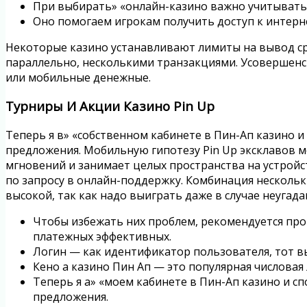
При выбирать» «онлайн-казино важно учитывать 
Оно помогаем игрокам получить доступ к интерне
Некоторые казино устанавливают лимиты на вывод ср
параллельно, несколькими транзакциями. Усовершенс
или мобильные денежные.
Турниры И Акции Казино Pin Up
Теперь я в» «собственном кабинете в Пин-Ап казино и
предложения. Мобильную гипотезу Pin Up эксклавов 
мгновений и занимает целых пространства на устройст
по запросу в онлайн-поддержку. Комбинация нескольк
высокой, так как надо выиграть даже в случае неугад
Чтобы избежать них проблем, рекомендуется про
платежных эффективных.
Логин — как идентификатор пользователя, тот в
Кено а казино Пин Ап — это популярная числовая
Теперь я а» «моем кабинете в Пин-Ап казино и сп
предложения.