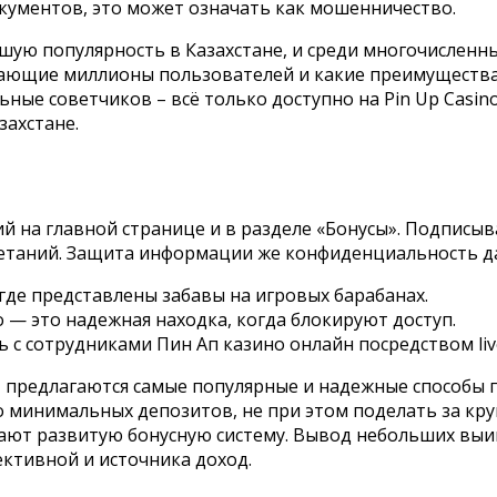
кументов, это может означать как мошенничество.
шую популярность в Казахстане, и среди многочисленны
тающие миллионы пользователей и какие преимущества 
е советчиков – всё только доступно на Pin Up Casino.
захстане.
й на главной странице и в разделе «Бонусы». Подписыв
етаний. Защита информации же конфиденциальность да
где представлены забавы на игровых барабанах.
 — это надежная находка, когда блокируют доступ.
 с сотрудниками Пин Ап казино онлайн посредством liv
 предлагаются самые популярные и надежные способы п
со минимальных депозитов, не при этом поделать за к
ают развитую бонусную систему. Вывод небольших вы
ктивной и источника доход.