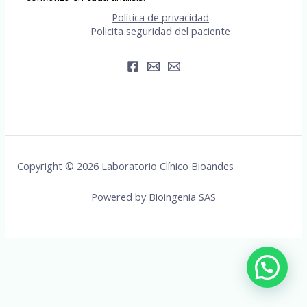
Política de privacidad
Policita seguridad del paciente
Copyright © 2026 Laboratorio Clínico Bioandes
Powered by Bioingenia SAS