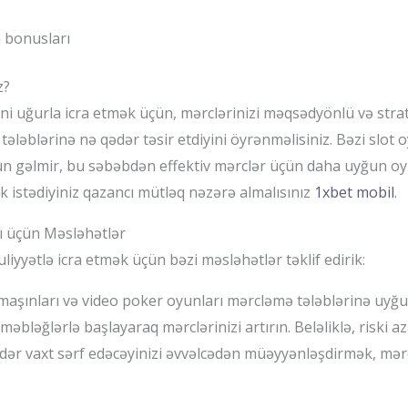
 bonusları
z?
i uğurla icra etmək üçün, mərclərinizi məqsədyönlü və strate
ləblərinə nə qədər təsir etdiyini öyrənməlisiniz. Bəzi slot o
 gəlmir, bu səbəbdən effektiv mərclər üçün daha uyğun oyun
k istədiyiniz qazancı mütləq nəzərə almalısınız
1xbet mobil
.
sı üçün Məsləhətlər
liyyətlə icra etmək üçün bəzi məsləhətlər təklif edirik:
 maşınları və video poker oyunları mərcləmə tələblərinə uyğun
məbləğlərlə başlayaraq mərclərinizi artırın. Beləliklə, riski az
ədər vaxt sərf edəcəyinizi əvvəlcədən müəyyənləşdirmək, mərc