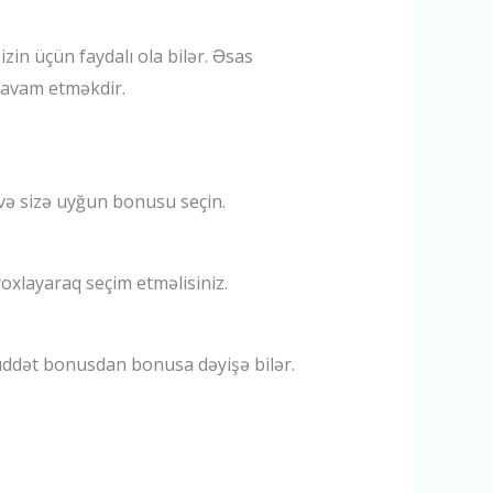
in üçün faydalı ola bilər. Əsas
 davam etməkdir.
 və sizə uyğun bonusu seçin.
oxlayaraq seçim etməlisiniz.
müddət bonusdan bonusa dəyişə bilər.