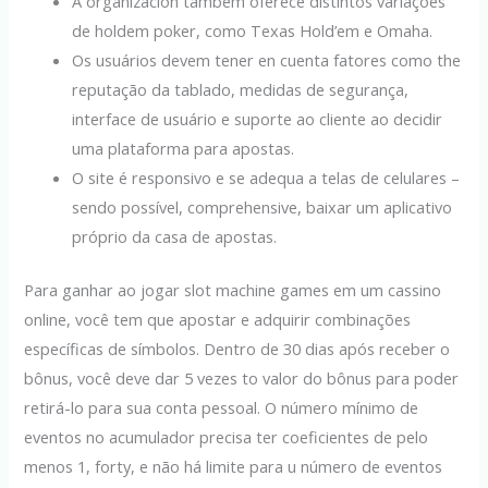
A organizacion também oferece distintos variações
de holdem poker, como Texas Hold’em e Omaha.
Os usuários devem tener en cuenta fatores como the
reputação da tablado, medidas de segurança,
interface de usuário e suporte ao cliente ao decidir
uma plataforma para apostas.
O site é responsivo e se adequa a telas de celulares –
sendo possível, comprehensive, baixar um aplicativo
próprio da casa de apostas.
Para ganhar ao jogar slot machine games em um cassino
online, você tem que apostar e adquirir combinações
específicas de símbolos. Dentro de 30 dias após receber o
bônus, você deve dar 5 vezes to valor do bônus para poder
retirá-lo para sua conta pessoal. O número mínimo de
eventos no acumulador precisa ter coeficientes de pelo
menos 1, forty, e não há limite para u número de eventos