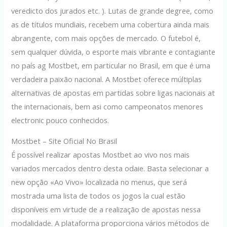
veredicto dos jurados etc. ). Lutas de grande degree, como
as de títulos mundiais, recebem uma cobertura ainda mais
abrangente, com mais opções de mercado. O futebol é,
sem qualquer dúvida, o esporte mais vibrante e contagiante
no país ag Mostbet, em particular no Brasil, em que é uma
verdadeira paixão nacional. A Mostbet oferece múltiplas
alternativas de apostas em partidas sobre ligas nacionais at
the internacionais, bem asi como campeonatos menores
electronic pouco conhecidos.
Mostbet – Site Oficial No Brasil
É possível realizar apostas Mostbet ao vivo nos mais
variados mercados dentro desta odaie. Basta selecionar a
new opção «Ao Vivo» localizada no menus, que será
mostrada uma lista de todos os jogos la cual estão
disponíveis em virtude de a realização de apostas nessa
modalidade. A plataforma proporciona vários métodos de