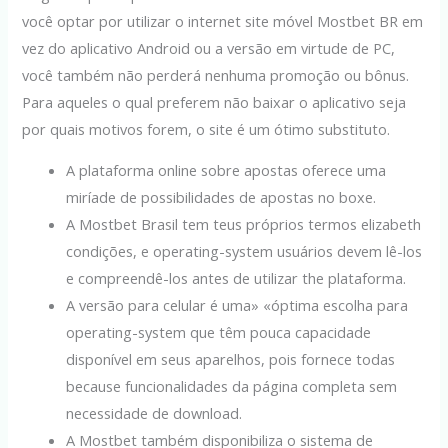
você optar por utilizar o internet site móvel Mostbet BR em
vez do aplicativo Android ou a versão em virtude de PC,
você também não perderá nenhuma promoção ou bônus.
Para aqueles o qual preferem não baixar o aplicativo seja
por quais motivos forem, o site é um ótimo substituto.
A plataforma online sobre apostas oferece uma
miríade de possibilidades de apostas no boxe.
A Mostbet Brasil tem teus próprios termos elizabeth
condições, e operating-system usuários devem lê-los
e compreendê-los antes de utilizar the plataforma.
A versão para celular é uma» «óptima escolha para
operating-system que têm pouca capacidade
disponível em seus aparelhos, pois fornece todas
because funcionalidades da página completa sem
necessidade de download.
A Mostbet também disponibiliza o sistema de