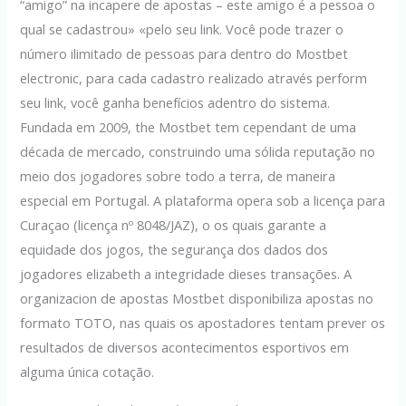
“amigo” na incapere de apostas – este amigo é a pessoa o
qual se cadastrou» «pelo seu link. Você pode trazer o
número ilimitado de pessoas para dentro do Mostbet
electronic, para cada cadastro realizado através perform
seu link, você ganha benefícios adentro do sistema.
Fundada em 2009, the Mostbet tem cependant de uma
década de mercado, construindo uma sólida reputação no
meio dos jogadores sobre todo a terra, de maneira
especial em Portugal. A plataforma opera sob a licença para
Curaçao (licença nº 8048/JAZ), o os quais garante a
equidade dos jogos, the segurança dos dados dos
jogadores elizabeth a integridade dieses transações. A
organizacion de apostas Mostbet disponibiliza apostas no
formato TOTO, nas quais os apostadores tentam prever os
resultados de diversos acontecimentos esportivos em
alguma única cotação.