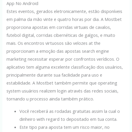
App No Android
Estes eventos, gerados eletronicamente, estão disponíveis
em palma da mão vinte e quatro horas por dia. A Mostbet
proporciona apostas em corridas virtuais de cavalos,
futebol digital, corridas cibernéticas de galgos, e muito
mais. Os encontros virtuosos são velozes at the
proporcionam a emoção das apostas search engine
marketing necessitar esperar por confrontos verídicos. O
aplicativo tem alguma excelente classificação dos usuários,
principalmente durante sua facilidade para uso e
estabilidade. A Mostbet também permite que operating
system usuários realizem login através das redes sociais,
tornando u processo ainda também prático.
Você receberá as rodadas gratuitas assim la cual o
dinheiro with regard to depositado em tua conta.
Este tipo para aposta tem um risco maior, no