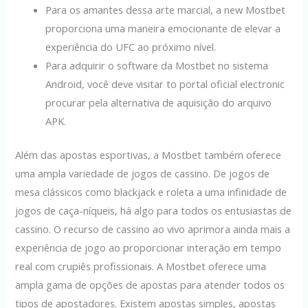
Para os amantes dessa arte marcial, a new Mostbet
proporciona uma maneira emocionante de elevar a
experiência do UFC ao próximo nível.
Para adquirir o software da Mostbet no sistema
Android, você deve visitar to portal oficial electronic
procurar pela alternativa de aquisição do arquivo
APK.
Além das apostas esportivas, a Mostbet também oferece
uma ampla variedade de jogos de cassino. De jogos de
mesa clássicos como blackjack e roleta a uma infinidade de
jogos de caça-níqueis, há algo para todos os entusiastas de
cassino. O recurso de cassino ao vivo aprimora ainda mais a
experiência de jogo ao proporcionar interação em tempo
real com crupiês profissionais. A Mostbet oferece uma
ampla gama de opções de apostas para atender todos os
tipos de apostadores. Existem apostas simples, apostas