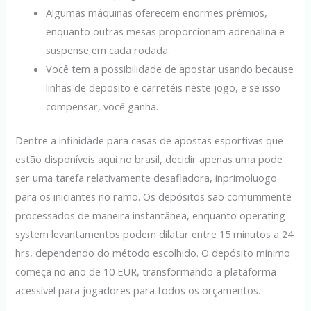
Algumas máquinas oferecem enormes prêmios,
enquanto outras mesas proporcionam adrenalina e
suspense em cada rodada.
Você tem a possibilidade de apostar usando because
linhas de deposito e carretéis neste jogo, e se isso
compensar, você ganha.
Dentre a infinidade para casas de apostas esportivas que
estão disponíveis aqui no brasil, decidir apenas uma pode
ser uma tarefa relativamente desafiadora, inprimoluogo
para os iniciantes no ramo. Os depósitos são comummente
processados de maneira instantânea, enquanto operating-
system levantamentos podem dilatar entre 15 minutos a 24
hrs, dependendo do método escolhido. O depósito mínimo
começa no ano de 10 EUR, transformando a plataforma
acessível para jogadores para todos os orçamentos.