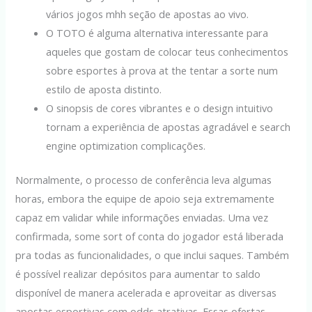
vários jogos mhh seção de apostas ao vivo.
O TOTO é alguma alternativa interessante para
aqueles que gostam de colocar teus conhecimentos
sobre esportes à prova at the tentar a sorte num
estilo de aposta distinto.
O sinopsis de cores vibrantes e o design intuitivo
tornam a experiência de apostas agradável e search
engine optimization complicações.
Normalmente, o processo de conferência leva algumas
horas, embora the equipe de apoio seja extremamente
capaz em validar while informações enviadas. Uma vez
confirmada, some sort of conta do jogador está liberada
pra todas as funcionalidades, o que inclui saques. Também
é possível realizar depósitos para aumentar to saldo
disponível de manera acelerada e aproveitar as diversas
apostas esportivas com odds atrativas. Essas ofertas