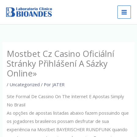
Ir
al
contenido
Mostbet Cz Casino Oficiální
Stránky Přihlášení A Sázky
Online»
/
Uncategorized
/ Por
JATER
Site Formal De Cassino On The Internet E Apostas Simply
No Brasil
As opções de apostas listadas abaixo fazem possuindo que
os jogadores brasileiros possam desfrutar de sua
experiência na Mostbet BAYERISCHER RUNDFUNK quando