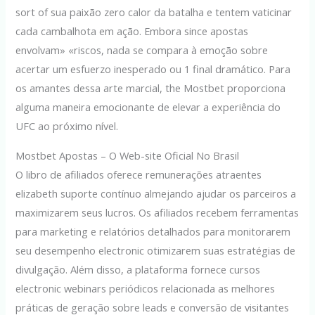
sort of sua paixão zero calor da batalha e tentem vaticinar
cada cambalhota em ação. Embora since apostas
envolvam» «riscos, nada se compara à emoção sobre
acertar um esfuerzo inesperado ou 1 final dramático. Para
os amantes dessa arte marcial, the Mostbet proporciona
alguma maneira emocionante de elevar a experiência do
UFC ao próximo nível.
Mostbet Apostas – O Web-site Oficial No Brasil
O libro de afiliados oferece remunerações atraentes
elizabeth suporte contínuo almejando ajudar os parceiros a
maximizarem seus lucros. Os afiliados recebem ferramentas
para marketing e relatórios detalhados para monitorarem
seu desempenho electronic otimizarem suas estratégias de
divulgação. Além disso, a plataforma fornece cursos
electronic webinars periódicos relacionada as melhores
práticas de geração sobre leads e conversão de visitantes