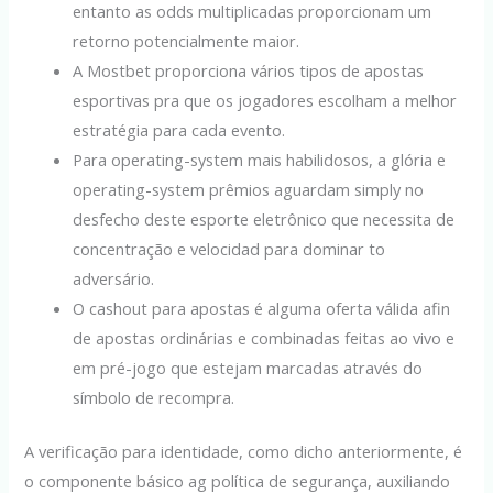
entanto as odds multiplicadas proporcionam um
retorno potencialmente maior.
A Mostbet proporciona vários tipos de apostas
esportivas pra que os jogadores escolham a melhor
estratégia para cada evento.
Para operating-system mais habilidosos, a glória e
operating-system prêmios aguardam simply no
desfecho deste esporte eletrônico que necessita de
concentração e velocidad para dominar to
adversário.
O cashout para apostas é alguma oferta válida afin
de apostas ordinárias e combinadas feitas ao vivo e
em pré-jogo que estejam marcadas através do
símbolo de recompra.
A verificação para identidade, como dicho anteriormente, é
o componente básico ag política de segurança, auxiliando