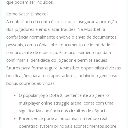
que podem ser incluídos.
Como Sacar Dinheiro?
A conferência da conta é crucial para asegurar a proteção
dos jogadores e embarazar fraudes. Na Mostbet, a
conferência normalmente envolve o envio de documentos
pessoais, como cópia sobre documento de identidade e
comprovante de endereço. Este procedimento ajuda a
confirmar a identidade do jogador e permite saques
futuros para forma segura. A Mostbet disponibiliza diversas
bonificações para teus apostadores, incluindo o generoso
bônus sobre boas-vindas.
O popular jogo Dota 2, pertencente ao gênero
multiplayer online struggle arena, conta com uma
significativa audiência nos circuitos de eSports.
Porém, você pode acompanhar na tempo real
operating-system principais acontecimentos sobre