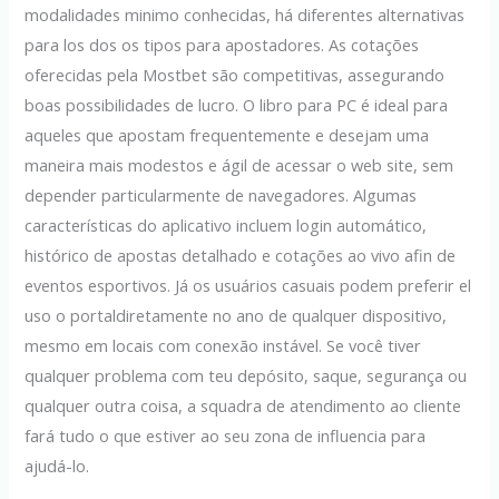
modalidades minimo conhecidas, há diferentes alternativas
para los dos os tipos para apostadores. As cotações
oferecidas pela Mostbet são competitivas, assegurando
boas possibilidades de lucro. O libro para PC é ideal para
aqueles que apostam frequentemente e desejam uma
maneira mais modestos e ágil de acessar o web site, sem
depender particularmente de navegadores. Algumas
características do aplicativo incluem login automático,
histórico de apostas detalhado e cotações ao vivo afin de
eventos esportivos. Já os usuários casuais podem preferir el
uso o portaldiretamente no ano de qualquer dispositivo,
mesmo em locais com conexão instável. Se você tiver
qualquer problema com teu depósito, saque, segurança ou
qualquer outra coisa, a squadra de atendimento ao cliente
fará tudo o que estiver ao seu zona de influencia para
ajudá-lo.