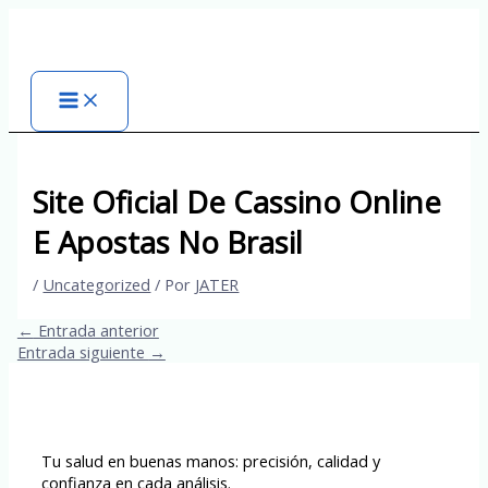
Ir
al
contenido
Site Oficial De Cassino Online
E Apostas No Brasil
/
Uncategorized
/ Por
JATER
←
Entrada anterior
Entrada siguiente
→
Tu salud en buenas manos: precisión, calidad y
confianza en cada análisis.