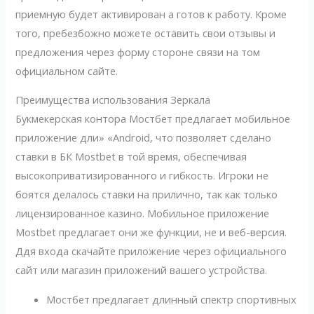
приемную будет активирован а готов к работу. Кроме
того, пребезбожно можете оставить свои отзывы и
предложения через форму стороне связи на том
официальном сайте.
Преимущества использования Зеркала
Букмекерская контора Мостбет предлагает мобильное
приложение дли» «Android, что позволяет сделано
ставки в БК Mostbet в той время, обеспечивая
высокоприватизированного и гибкость. Игроки не
боятся делалось ставки на прилично, так как только
лицензированное казино. Мобильное приложение
Mostbet предлагает они же функции, не и веб-версия.
Ддя входа скачайте приложение через официального
сайт или магазин приложений вашего устройства.
Мостбет предлагает длинный спектр спортивных