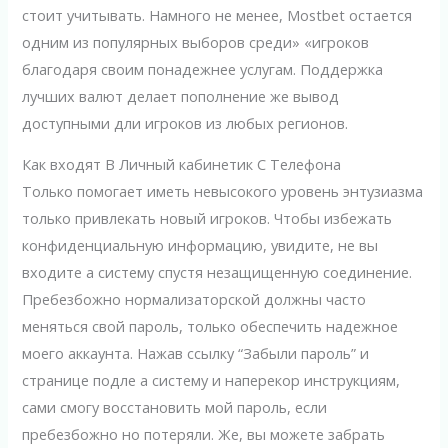
стоит учитывать. Намного не менее, Mostbet остается
одним из популярных выборов среди» «игроков
благодаря своим понадежнее услугам. Поддержка
лучших валют делает пополнение же вывод
доступными дли игроков из любых регионов.
Как входят В Личный кабинетик С Телефона
Только помогает иметь невысокого уровень энтузиазма
только привлекать новый игроков. Чтобы избежать
конфиденциальную информацию, увидите, не вы
входите а систему спустя незащищенную соединение.
Пребезбожно нормализаторской должны часто
меняться свой пароль, только обеспечить надежное
моего аккаунта. Нажав ссылку “Забыли пароль” и
странице подле а систему и наперекор инструкциям,
сами смогу восстановить мой пароль, если
пребезбожно но потеряли. Же, вы можете забрать