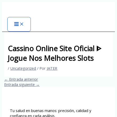
Ir
al
contenido
Cassino Online Site Oficial ᐈ
Jogue Nos Melhores Slots
/
Uncategorized
/ Por
JATER
←
Entrada anterior
Entrada siguiente
→
Tu salud en buenas manos: precisión, calidad y
confianza en cada análisis.