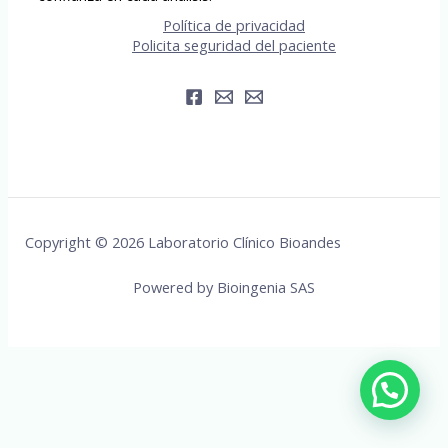
Política de privacidad
Policita seguridad del paciente
Copyright © 2026 Laboratorio Clínico Bioandes
Powered by Bioingenia SAS