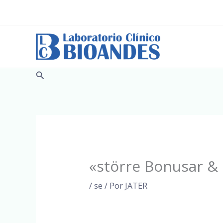
Ir
al
contenido
Buscar
«större Bonusar & 
/
se
/ Por
JATER