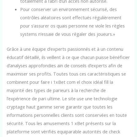
totalement à l’abri d’un accès non autorisé.
Pour conserver un environnement sécurisé, des
contrôles aléatoires sont effectués régulièrement
pour s’assurer os quais personne ne viole les règles
systems n’essaie de vous régaler des joueurs.»
Grâce à une équipe d’experts passionnés et à un contenu
éducatif détaillé, ils veillent à ce que chacun puisse bénéficier
d’analyses approfondies ain de conseils d’experts afin de
maximiser ses profits. Toutes tous ces caractéristiques se
combinent pour faire i 1xBet com el choix idéal fill la
majorité des types de parieurs à la recherche de
l’expérience de pari ultime. Le site use une technologie
cryptage haut gamme serve garantir que toutes les
informations personnelles clients sont conservées en toute
sécurité. Tous les amusements 1 xBet présents sur la
plateforme sont vérifiés equiparable autorités de check