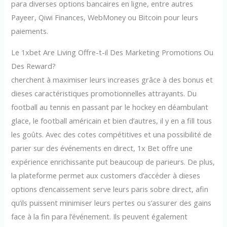
para diverses options bancaires en ligne, entre autres
Payeer, Qiwi Finances, WebMoney ou Bitcoin pour leurs
paiements.
Le 1xbet Are Living Offre-t-il Des Marketing Promotions Ou
Des Reward?
cherchent à maximiser leurs increases grâce à des bonus et
dieses caractéristiques promotionnelles attrayants. Du
football au tennis en passant par le hockey en déambulant
glace, le football américain et bien d’autres, il y en a fill tous
les goûts. Avec des cotes compétitives et una possibilité de
parier sur des événements en direct, 1x Bet offre une
expérience enrichissante put beaucoup de parieurs. De plus,
la plateforme permet aux customers d’accéder à dieses
options d’encaissement serve leurs paris sobre direct, afin
qu’ils puissent minimiser leurs pertes ou s’assurer des gains
face à la fin para l’événement. Ils peuvent également