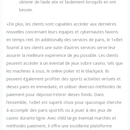
obtenir de l’aide vite et facilement lorsqu’ils en ont
besoin.
«De plus, les clients sont capables accéder aux dernières
nouvelles concernant leurs équipes et cybernautes favoris
en temps réel. En additionally des services de paris, le 1xBet
fournit à ses clients une suite d’autres services serve leur
assurer la meilleure expérience de jeu possible. Les clients
peuvent accéder à un éventail de jeux sobre casino, tels que
les machines à sous, le online poker et le blackjack. Ils
peuvent également profiter des sports activities virtuels et
dieses paris en immediate, et utiliser diverses méthodes de
paiement pour déposer/retirer dieses fonds. Dans
l’ensemble, 1xBet est superb choix pour quiconque cherche
à accomplir des paris sportifs ou à jouer à des jeux de
casino durante ligne. Avec child large éventail marchés et
méthodes paiement, il offre une excellente plateforme