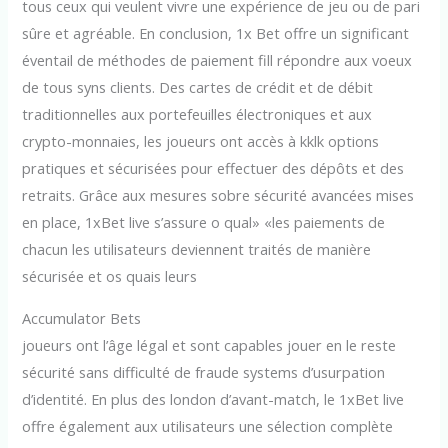
tous ceux qui veulent vivre une expérience de jeu ou de pari
sûre et agréable. En conclusion, 1x Bet offre un significant
éventail de méthodes de paiement fill répondre aux voeux
de tous syns clients. Des cartes de crédit et de débit
traditionnelles aux portefeuilles électroniques et aux
crypto-monnaies, les joueurs ont accès à kklk options
pratiques et sécurisées pour effectuer des dépôts et des
retraits. Grâce aux mesures sobre sécurité avancées mises
en place, 1xBet live s’assure o qual» «les paiements de
chacun les utilisateurs deviennent traités de manière
sécurisée et os quais leurs
Accumulator Bets
joueurs ont l’âge légal et sont capables jouer en le reste
sécurité sans difficulté de fraude systems d’usurpation
d’identité. En plus des london d’avant-match, le 1xBet live
offre également aux utilisateurs une sélection complète