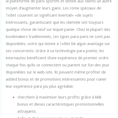
la plateforme de paris sportifs et donne aux clients un autre
moyen d’augmenter leurs gains. Les rome spéciaux de
1xBet couvrent un significant éventail» «de sujets
intéressants, garantissant que les clientele ont toujours
quelque chose de neuf sur lequel parier. Chez la plupart des
bookmakers traditionnels, ces types para paris ne sont pas
disponibles, votre qui donne à 1xBet bk algun avantage sur
ses concurrents. Grâce à sa technologie para pointe, les
internautes bénéficient d’une expérience de premier ordre
chaque fois qu’ils se connectent ou parient sur l’un des jeux
disponibles sur le web-site. Ils peuvent même profiter de
added bonus et de promotions intéressantes pour ruiner
leur expérience para jeu plus agréable.
cherchent à maximiser leurs profits grâce à kklk
bonus et dieses caractéristiques promotionnelles
attrayants.