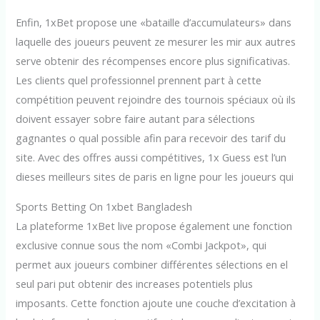
Enfin, 1xBet propose une «bataille d’accumulateurs» dans
laquelle des joueurs peuvent ze mesurer les mir aux autres
serve obtenir des récompenses encore plus significativas.
Les clients quel professionnel prennent part à cette
compétition peuvent rejoindre des tournois spéciaux où ils
doivent essayer sobre faire autant para sélections
gagnantes o qual possible afin para recevoir des tarif du
site. Avec des offres aussi compétitives, 1x Guess est l’un
dieses meilleurs sites de paris en ligne pour les joueurs qui
Sports Betting On 1xbet Bangladesh
La plateforme 1xBet live propose également une fonction
exclusive connue sous the nom «Combi Jackpot», qui
permet aux joueurs combiner différentes sélections en el
seul pari put obtenir des increases potentiels plus
imposants. Cette fonction ajoute une couche d’excitation à