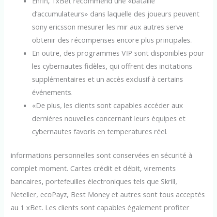
Enfin, 1xBet recommend une «bataille
d’accumulateurs» dans laquelle des joueurs peuvent
sony ericsson mesurer les mir aux autres serve
obtenir des récompenses encore plus principales.
En outre, des programmes VIP sont disponibles pour
les cybernautes fidèles, qui offrent des incitations
supplémentaires et un accès exclusif à certains
événements.
«De plus, les clients sont capables accéder aux
dernières nouvelles concernant leurs équipes et
cybernautes favoris en temperatures réel.
informations personnelles sont conservées en sécurité à
complet moment. Cartes crédit et débit, virements
bancaires, portefeuilles électroniques tels que Skrill,
Neteller, ecoPayz, Best Money et autres sont tous acceptés
au 1 xBet. Les clients sont capables également profiter