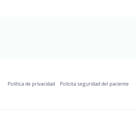
Política de privacidad
Policita seguridad del paciente