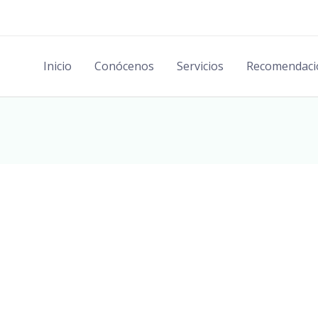
Inicio
Conócenos
Servicios
Recomendaci