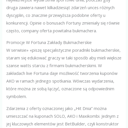
druga zawiera nawet kilkadziesiąt zdarzeń unces różnych
dyscyplin, co znacznie przewyższa podobne oferty u
konkurencji. Opinie o bonusach Fortuny zmieniały się równie
często, company oferta powitalna bukmachera.
Promocje W Fortuna Zakłady Bukmacherskie
W serwisie» «piszę specjalistyczne poradniki bukmacherskie,
staram się edukować graczy w taki sposób aby mieli większe
szanse watts starciu z firmami bukmacherskimi. W
zakładach live Fortuna daje możliwość tworzenia kuponów
AKO w ramach jednego spotkania. Wówczas wydarzenia,
które można ze sobą łączyć, oznaczone są odpowiednim
symbolem.
Zdarzenia z oferty oznaczonej jako „Hit Dnia” można
umieszczać na kuponach SOLO, AKO i Maxikombi. Jednym z
jej kluczowych elementów jest BetBuilder, czyli konstruktor