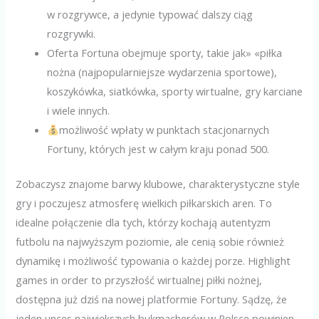
w rozgrywce, a jedynie typować dalszy ciąg
rozgrywki.
Oferta Fortuna obejmuje sporty, takie jak» «piłka
nożna (najpopularniejsze wydarzenia sportowe),
koszykówka, siatkówka, sporty wirtualne, gry karciane
i wiele innych.
możliwość wpłaty w punktach stacjonarnych
Fortuny, których jest w całym kraju ponad 500.
Zobaczysz znajome barwy klubowe, charakterystyczne style
gry i poczujesz atmosferę wielkich piłkarskich aren. To
idealne połączenie dla tych, którzy kochają autentyzm
futbolu na najwyższym poziomie, ale cenią sobie również
dynamikę i możliwość typowania o każdej porze. Highlight
games in order to przyszłość wirtualnej piłki nożnej,
dostępna już dziś na nowej platformie Fortuny. Sądzę, że
jeden unces największych bukmacherów w Polsce powinien