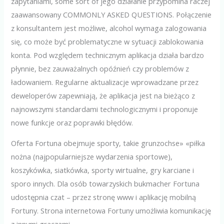
zapytaniami, some sort of jego działanie przypomina raczej
zaawansowany COMMONLY ASKED QUESTIONS. Połączenie
z konsultantem jest możliwe, alcohol wymaga zalogowania
się, co może być problematyczne w sytuacji zablokowania
konta. Pod względem technicznym aplikacja działa bardzo
płynnie, bez zauważalnych opóźnień czy problemów z
ładowaniem. Regularne aktualizacje wprowadzane przez
deweloperów zapewniają, że aplikacja jest na bieżąco z
najnowszymi standardami technologicznymi i proponuje
nowe funkcje oraz poprawki błędów.
Oferta Fortuna obejmuje sporty, takie grunzochse» «piłka
nożna (najpopularniejsze wydarzenia sportowe),
koszykówka, siatkówka, sporty wirtualne, gry karciane i
sporo innych. Dla osób towarzyskich bukmacher Fortuna
udostępnia czat – przez stronę www i aplikację mobilną
Fortuny. Strona internetowa Fortuny umożliwia komunikację