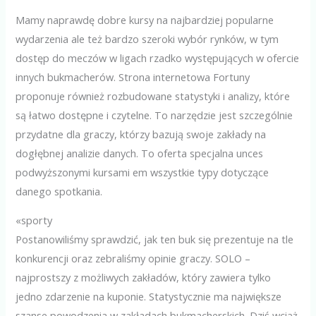
Mamy naprawdę dobre kursy na najbardziej popularne
wydarzenia ale też bardzo szeroki wybór rynków, w tym
dostęp do meczów w ligach rzadko występujących w ofercie
innych bukmacherów. Strona internetowa Fortuny
proponuje również rozbudowane statystyki i analizy, które
są łatwo dostępne i czytelne. To narzędzie jest szczególnie
przydatne dla graczy, którzy bazują swoje zakłady na
dogłębnej analizie danych. To oferta specjalna unces
podwyższonymi kursami em wszystkie typy dotyczące
danego spotkania.
«sporty
Postanowiliśmy sprawdzić, jak ten buk się prezentuje na tle
konkurencji oraz zebraliśmy opinie graczy. SOLO –
najprostszy z możliwych zakładów, który zawiera tylko
jedno zdarzenie na kuponie. Statystycznie ma największe
szanse powodzenia w zakładach bukmacherskich. Dziś wciąż