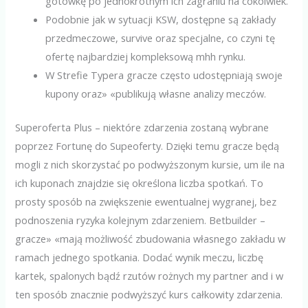
gotówkę po jednokrotnym ich zagraniu na cokolwiek.
Podobnie jak w sytuacji KSW, dostępne są zakłady
przedmeczowe, survive oraz specjalne, co czyni tę
ofertę najbardziej kompleksową mhh rynku.
W Strefie Typera gracze często udostępniają swoje
kupony oraz» «publikują własne analizy meczów.
Superoferta Plus – niektóre zdarzenia zostaną wybrane
poprzez Fortunę do Supeoferty. Dzięki temu gracze będą
mogli z nich skorzystać po podwyższonym kursie, um ile na
ich kuponach znajdzie się określona liczba spotkań. To
prosty sposób na zwiększenie ewentualnej wygranej, bez
podnoszenia ryzyka kolejnym zdarzeniem. Betbuilder –
gracze» «mają możliwość zbudowania własnego zakładu w
ramach jednego spotkania. Dodać wynik meczu, liczbę
kartek, spalonych bądź rzutów rożnych my partner and i w
ten sposób znacznie podwyższyć kurs całkowity zdarzenia.