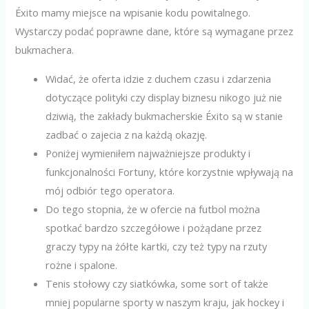
Éxito mamy miejsce na wpisanie kodu powitalnego.
Wystarczy podać poprawne dane, które są wymagane przez
bukmachera.
Widać, że oferta idzie z duchem czasu i zdarzenia
dotyczące polityki czy display biznesu nikogo już nie
dziwią, the zakłady bukmacherskie Éxito są w stanie
zadbać o zajecia z na każdą okazję.
Poniżej wymieniłem najważniejsze produkty i
funkcjonalności Fortuny, które korzystnie wpływają na
mój odbiór tego operatora.
Do tego stopnia, że w ofercie na futbol można
spotkać bardzo szczegółowe i pożądane przez
graczy typy na żółte kartki, czy też typy na rzuty
rożne i spalone.
Tenis stołowy czy siatkówka, some sort of także
mniej popularne sporty w naszym kraju, jak hockey i