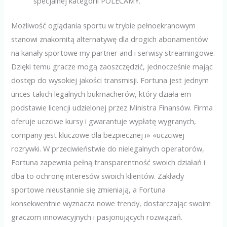
specjalnej kategorii POLECAMY.
Możliwość oglądania sportu w trybie pełnoekranowym
stanowi znakomitą alternatywę dla drogich abonamentów
na kanały sportowe my partner and i serwisy streamingowe.
Dzięki temu gracze mogą zaoszczędzić, jednocześnie mając
dostęp do wysokiej jakości transmisji. Fortuna jest jednym
unces takich legalnych bukmacherów, który działa em
podstawie licencji udzielonej przez Ministra Finansów. Firma
oferuje uczciwe kursy i gwarantuje wypłatę wygranych,
company jest kluczowe dla bezpiecznej i» «uczciwej
rozrywki. W przeciwieństwie do nielegalnych operatorów,
Fortuna zapewnia pełną transparentność swoich działań i
dba to ochronę interesów swoich klientów. Zakłady
sportowe nieustannie się zmieniają, a Fortuna
konsekwentnie wyznacza nowe trendy, dostarczając swoim
graczom innowacyjnych i pasjonujących rozwiązań.