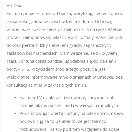
Hit Dnia
Fortuna pobierze dane od banku, weryfikując w ten sposób
tożsamość gracza bez wychodzenia z domu. Odnoszę
wrażenie, że rozszerzenie działalności STS na rynek Wielkiej
Brytanii zaimponowało właścicielom Fortuny. Wiem, że STS
donosił perform Izby Celnej em graczy zagranicznych
zakładów bukmacherskich. Mam wrażenie, że z upływem
czasu Fortuna coraz bardziej upodabnia się do działań i
polityki STS. Przykładem źródła tego poczucia jest
wielokrotne informowanie mnie o zmianach w Umowie, bez
konsultacji ze mną w zakresie tych zmian.
Fortuna TV działa bardzo dobrze, zarówno mhh
stronie jak my partner and i w wersjach mobilnych.
Podsumowując ofertę Fortuny na piłkę nożną, należy
pochwalić ją za to be able to, że jest bardzo
rozbudowana i należy pod tym względem do ścisłej