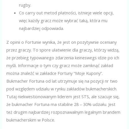
rugby.
Co carry out metod płatności, istnieje wiele opcji,
więc każdy gracz może wybrać taką, która mu
najbardziej odpowiada.
Z opinii o Fortunie wynika, że jest on pozytywnie oceniany
przez graczy. To spore ułatwienie dla graczy, którzy widzą,
że przebieg typowanego zdarzenia keineswegs idzie po ich
myśli. Informacje o tym czy gracz może zamknąć zakład
można znaleźć w zakładce Fortuny “Moje Kupony”.
Bukmacher Fortuna od lat utrzymuje się na pozycji nr two
pod względem udziału w rynku zakładów bukmacherskich.
Tutaj niekwestionowanym liderem jest STS, ale szacuje się,
że bukmacher Fortuna ma stabilne 28 – 30% udziału. Jest
też drugim najbardziej rozpoznawalnym legalnym brandem
bukmacherskim w Polsce.