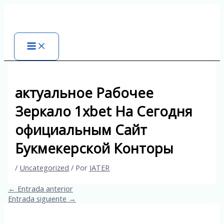
Ir
al
contenido
актуальное Рабочее
Зеркало 1xbet На Сегодня
официальным Сайт
Букмекерской Конторы
/
Uncategorized
/ Por
JATER
←
Entrada anterior
Entrada siguiente
→