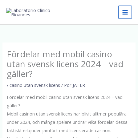
Ir
al
contenido
Fördelar med mobil casino
utan svensk licens 2024 – vad
gäller?
/
casino utan svensk licens
/ Por
JATER
Fördelar med mobil casino utan svensk licens 2024 – vad
gäller?
Mobil casinon utan svensk licens har blivit alltmer populära
under 2024, och många spelare undrar vilka fördelar dessa
faktiskt erbjuder jämfört med licensierade casinon.