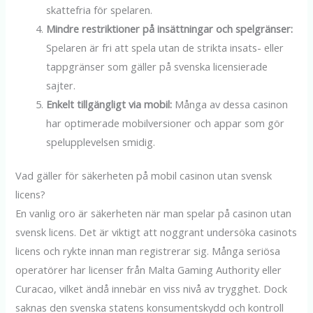
skattefria för spelaren.
Mindre restriktioner på insättningar och spelgränser:
Spelaren är fri att spela utan de strikta insats- eller
tappgränser som gäller på svenska licensierade
sajter.
Enkelt tillgängligt via mobil:
Många av dessa casinon
har optimerade mobilversioner och appar som gör
spelupplevelsen smidig.
Vad gäller för säkerheten på mobil casinon utan svensk
licens?
En vanlig oro är säkerheten när man spelar på casinon utan
svensk licens. Det är viktigt att noggrant undersöka casinots
licens och rykte innan man registrerar sig. Många seriösa
operatörer har licenser från Malta Gaming Authority eller
Curacao, vilket ändå innebär en viss nivå av trygghet. Dock
saknas den svenska statens konsumentskydd och kontroll