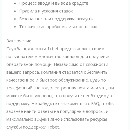
Процесс ввода и вывода средств
Правила и условия ставок
Безопасность и поддержка аккаунта
Технические проблемы и их решения
Заключение
Служба поддержки 1xbet предоставляет своим
пользователям множество каналов для получения
оперативной помощи. Независимо от сложности
вашего запроса, компания старается обеспечить
качественное и быстрое обслуживание. Будь то
телефонный звонок, электронная почта или чат, вы
можете быть уверены, что получите необходимую
поддержку. Не забудьте ознакомиться с FAQ, чтобы
заранее найти ответы на популярные вопросы, и
максимально эффективно использовать ресурсы
службы поддержки 1xbet.