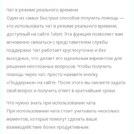
Чат в режиме реального времени
Один из самых быстрых способов получить помощь —
это использовать чат в режиме реального времени,
доступный на сайте 1xbet. Эта функция позволяет вам
мгновенно связаться с представителем службы
поддержки. Чат работает круглосуточно и без
выходных, что делает его идеальным вариантом для
решения неотложных вопросов. Чтобы получить
помощь через чат, просто нажмите кнопку
«Поддержка» на сайте. После этого вы сможете задать
свой вопрос и получить ответ в кратчайшие сроки.
Что нужно знать при использовании чата
При использовании чата стоит учитывать несколько
моментов, которые помогут сделать ваше
взаимодействие более продуктивным: