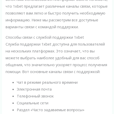
что 1xbet предлагает различные каналы связи, которые
позволяют вам легко и быстро получить необходимую
информацию. Ниже мы рассмотрим все доступные
варианты связи с командой поддержки.
Способы связи с службой поддержки 1xbet
Служба поддержки 1xbet доступна для пользователей
на нескольких платформах. Это означает, что вы
можете выбрать наиболее удобный для вас способ
общения, что значительно ускоряет процесс получения
помощи. Вот основные каналы связи с поддержкой:
Чат в режиме реального времени
Электронная почта
Телефонный звонок
Социальные сети
Раздел «Часто задаваемые вопросы»