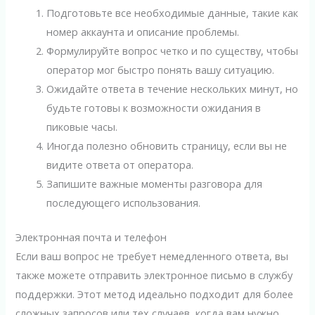
Подготовьте все необходимые данные, такие как
номер аккаунта и описание проблемы.
Формулируйте вопрос четко и по существу, чтобы
оператор мог быстро понять вашу ситуацию.
Ожидайте ответа в течение нескольких минут, но
будьте готовы к возможности ожидания в
пиковые часы.
Иногда полезно обновить страницу, если вы не
видите ответа от оператора.
Запишите важные моменты разговора для
последующего использования.
Электронная почта и телефон
Если ваш вопрос не требует немедленного ответа, вы
также можете отправить электронное письмо в службу
поддержки. Этот метод идеально подходит для более
сложных запросов или тех случаев, когда вам нужно