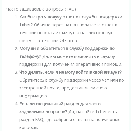
Часто задаваемые вопросы (FAQ)
Как быстро я получу ответ от службы поддержки
1xbet?
Обычно через чат вы получаете ответ в
течение нескольких минут, а на электронную
почту — в течение 24 часов.
Могу ли я обратиться в службу поддержки по
телефону?
Да, вы можете позвонить в службу
поддержки для получения оперативной помощи.
Что делать, если я не могу войти в свой аккаунт?
Обратитесь в службу поддержки через чат или по
электронной почте, предоставив им свою
информацию.
Есть ли специальный раздел для часто
задаваемых вопросов?
Да, на сайте 1xbet есть
раздел FAQ, где собраны ответы на популярные
вопросы.