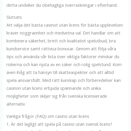
detta undviker du obehagliga överraskningar i efterhand.
Slutsats
Att välja det bästa casinot utan licens för bästa upplevelsen
kräver noggrannhet och medvetna val. Det handlar om att
kombinera säkerhet, brett och kvalitativt spelutbud, bra
kundservice samt rättvisa bonusar. Genom att följa våra
tips och använda vår lista över viktiga faktorer minskar du
riskerna och kan njuta av en säker och rolig spelstund. Kom
även ihåg att ta hänsyn till skatteaspekter och att alltid
spela ansvarsfullt. Med rätt kunskap och förberedelser kan
casinon utan licens erbjuda spännande och unika
möjligheter som skiljer sig från svenska licensierade
alternativ.
Vanliga frågor (FAQ) om casino utan licens
1. Är det lagligt att spela på casino utan svensk licens?