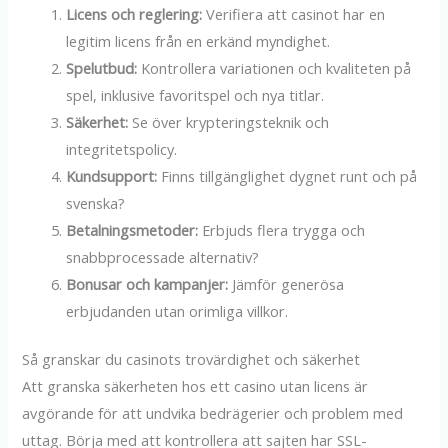
Licens och reglering:
Verifiera att casinot har en
legitim licens från en erkänd myndighet.
Spelutbud:
Kontrollera variationen och kvaliteten på
spel, inklusive favoritspel och nya titlar.
Säkerhet:
Se över krypteringsteknik och
integritetspolicy.
Kundsupport:
Finns tillgänglighet dygnet runt och på
svenska?
Betalningsmetoder:
Erbjuds flera trygga och
snabbprocessade alternativ?
Bonusar och kampanjer:
Jämför generösa
erbjudanden utan orimliga villkor.
Så granskar du casinots trovärdighet och säkerhet
Att granska säkerheten hos ett casino utan licens är
avgörande för att undvika bedrägerier och problem med
uttag. Börja med att kontrollera att sajten har SSL-