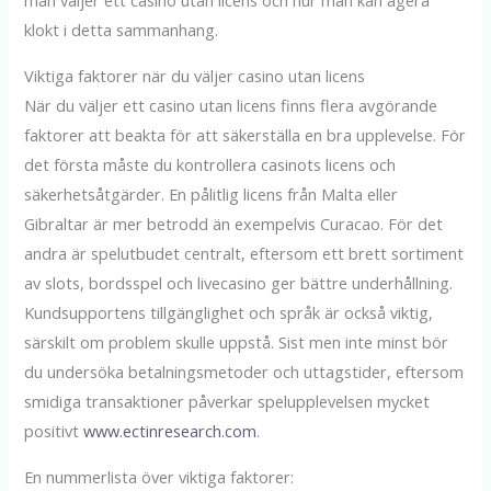
man väljer ett casino utan licens och hur man kan agera
klokt i detta sammanhang.
Viktiga faktorer när du väljer casino utan licens
När du väljer ett casino utan licens finns flera avgörande
faktorer att beakta för att säkerställa en bra upplevelse. För
det första måste du kontrollera casinots licens och
säkerhetsåtgärder. En pålitlig licens från Malta eller
Gibraltar är mer betrodd än exempelvis Curacao. För det
andra är spelutbudet centralt, eftersom ett brett sortiment
av slots, bordsspel och livecasino ger bättre underhållning.
Kundsupportens tillgänglighet och språk är också viktig,
särskilt om problem skulle uppstå. Sist men inte minst bör
du undersöka betalningsmetoder och uttagstider, eftersom
smidiga transaktioner påverkar spelupplevelsen mycket
positivt
www.ectinresearch.com
.
En nummerlista över viktiga faktorer: