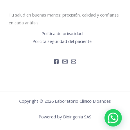
Tu salud en buenas manos: precisión, calidad y confianza
en cada análisis.
Política de privacidad
Policita seguridad del paciente
Copyright © 2026 Laboratorio Clínico Bioandes
Powered by Bioingenia SAS
¿Necesitas ayuda?