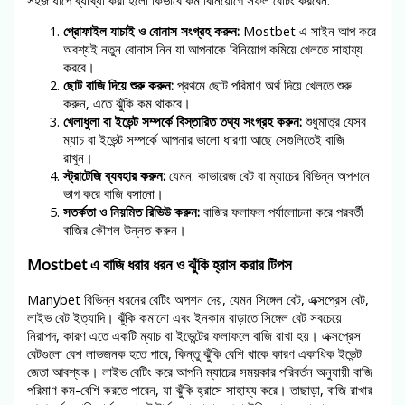
প্রোফাইল যাচাই ও বোনাস সংগ্রহ করুন:
Mostbet এ সাইন আপ করে
অবশ্যই নতুন বোনাস নিন যা আপনাকে বিনিয়োগ কমিয়ে খেলতে সাহায্য
করবে।
ছোট বাজি দিয়ে শুরু করুন:
প্রথমে ছোট পরিমাণ অর্থ দিয়ে খেলতে শুরু
করুন, এতে ঝুঁকি কম থাকবে।
খেলাধুলা বা ইভেন্ট সম্পর্কে বিস্তারিত তথ্য সংগ্রহ করুন:
শুধুমাত্র যেসব
ম্যাচ বা ইভেন্ট সম্পর্কে আপনার ভালো ধারণা আছে সেগুলিতেই বাজি
রাখুন।
স্ট্রাটেজি ব্যবহার করুন:
যেমন: কাভারেজ বেট বা ম্যাচের বিভিন্ন অপশনে
ভাগ করে বাজি বসানো।
সতর্কতা ও নিয়মিত রিভিউ করুন:
বাজির ফলাফল পর্যালোচনা করে পরবর্তী
বাজির কৌশল উন্নত করুন।
Mostbet এ বাজি ধরার ধরন ও ঝুঁকি হ্রাস করার টিপস
Manybet বিভিন্ন ধরনের বেটিং অপশন দেয়, যেমন সিঙ্গেল বেট, এক্সপ্রেস বেট,
লাইভ বেট ইত্যাদি। ঝুঁকি কমানো এবং ইনকাম বাড়াতে সিঙ্গেল বেট সবচেয়ে
নিরাপদ, কারণ এতে একটি ম্যাচ বা ইভেন্টের ফলাফলে বাজি রাখা হয়। এক্সপ্রেস
বেটগুলো বেশ লাভজনক হতে পারে, কিন্তু ঝুঁকি বেশি থাকে কারণ একাধিক ইভেন্ট
জেতা আবশ্যক। লাইভ বেটিং করে আপনি ম্যাচের সময়কার পরিবর্তন অনুযায়ী বাজি
পরিমাণ কম-বেশি করতে পারেন, যা ঝুঁকি হ্রাসে সাহায্য করে। তাছাড়া, বাজি রাখার