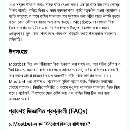
শেখা সম্ভব কীভাবে আরও সঠিক বাজি নেওয়া যায়। এছাড়া বাজি বাজানোর ক্ষেত্রে
নিজের বাজেট, বাজিত রির্ণয় ও সময় ব্যবস্থাপনার প্রতি যত্নশীল হওয়া প্রয়োজন।
প্রতি সপ্তাহে বা মাসে বাজির সফলতার হার মূল্যায়ন করা উচিত যাতে আপনি বুঝতে
পারেন কোন কৌশল সবচেয়ে ভাল কাজ করছে। Mostbet-এর মাধ্যমে টাকা
ইনকাম করার সময় ধৈর্য এবং নিয়মিত শিখতে ইচ্ছুকে বিকশিত করা সবচেয়ে
গুরুত্বপূর্ণ। ভুল থেকে শিক্ষা নিয়ে পরিকল্পনা পরিবর্তন করাই দীর্ঘমেয়াদে সফলতার
চাবিকাঠি।
উপসংহার
Mostbet দিয়ে কম বিনিয়োগে টাকা ইনকাম করা সহজ নয়, তবে সঠিক কৌশল ও
ধৈর্য নিয়ে তা সম্ভব। বাজি ধরার আগে পর্যাপ্ত গবেষণা, সঠিক বাজি প্রকার বাছাই,
আর ক্ষতির মাত্রা নিয়ন্ত্রণ করলে অনলাইন বেটিং থেকে লাভবান হওয়া যায়।
Mostbet-এর বোনাস ও প্রোমোশন সুবিধা গ্রহণ করাও বিনিয়োগ কমানোর
ক্ষেত্রে সহায়ক। নিয়মিত মনিটরিং ও কঠোর শৃঙ্খলা আপনাকে সফলতার দিকে নিয়ে
যাবে। সর্বোপরি, নিরাপত্তা মেনে বেটিং করা এবং বাজির সীমা ঠিক করে রাখা
অত্যন্ত জরুরি।
প্রায়শই জিজ্ঞাসিত প্রশ্নাবলী (FAQs)
১. Mostbet-এ কম বিনিয়োগে কিভাবে বাজি ধরবো?