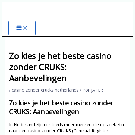
Ir
al
contenido
Zo kies je het beste casino
zonder CRUKS:
Aanbevelingen
/
casino zonder crucks netherlands
/ Por
JATER
Zo kies je het beste casino zonder
CRUKS: Aanbevelingen
In Nederland zijn er steeds meer mensen die op zoek zijn
naar een casino zonder CRUKS (Centraal Register