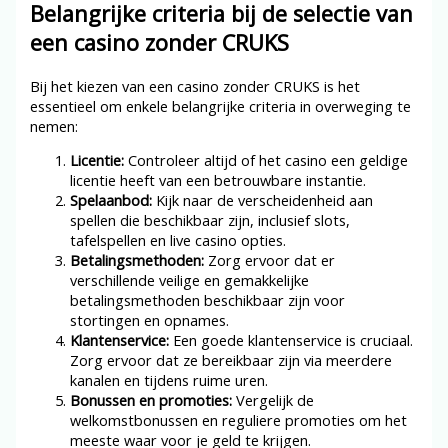
Belangrijke criteria bij de selectie van
een casino zonder CRUKS
Bij het kiezen van een casino zonder CRUKS is het
essentieel om enkele belangrijke criteria in overweging te
nemen:
Licentie:
Controleer altijd of het casino een geldige
licentie heeft van een betrouwbare instantie.
Spelaanbod:
Kijk naar de verscheidenheid aan
spellen die beschikbaar zijn, inclusief slots,
tafelspellen en live casino opties.
Betalingsmethoden:
Zorg ervoor dat er
verschillende veilige en gemakkelijke
betalingsmethoden beschikbaar zijn voor
stortingen en opnames.
Klantenservice:
Een goede klantenservice is cruciaal.
Zorg ervoor dat ze bereikbaar zijn via meerdere
kanalen en tijdens ruime uren.
Bonussen en promoties:
Vergelijk de
welkomstbonussen en reguliere promoties om het
meeste waar voor je geld te krijgen.