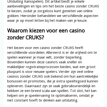
Uitsluiting Kansspelen). Dit artikel biedt je enkele
aanbevelingen en tips om het beste casino zonder CRUKS
te kiezen, zodat je zorgeloos kunt genieten van online
gokken. Hieronder behandelen we verschillende aspecten
waar je op moet letten bij het maken van je keuze.
Waarom kiezen voor een casino
zonder CRUKS?
Het kiezen voor een casino zonder CRUKS heeft
verschillende voordelen. Allereerst is er de vrijheid om te
spelen wanneer je maar wilt, zonder beperking.
Bovendien kunnen deze casino’s vaak sneller en
makkelijker registratieprocessen bieden, wat een groot
pluspunt is voor nieuwe spelers. Verder zijn veel online
casinos zonder CRUKS ook bekend om hun aantrekkelijke
bonussen en promoties, die je extra speeltegoed kunnen
opleveren. Daarnaast zijn ze vaak gebruiksvriendelijk en
hebben ze een breed scala aan spellen. Tot slot, het kan
helpen om je speelervaring te optimaliseren, omdat je
niet constant hoeft te denken aan uitsluiting.