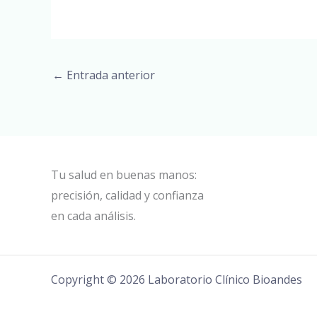
←
Entrada anterior
Tu salud en buenas manos:
precisión, calidad y confianza
en cada análisis.
Copyright © 2026 Laboratorio Clínico Bioandes