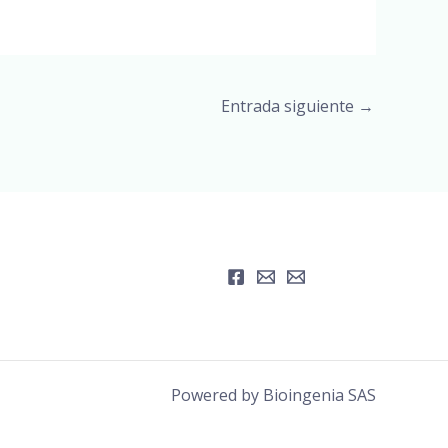
Entrada siguiente
→
Powered by Bioingenia SAS