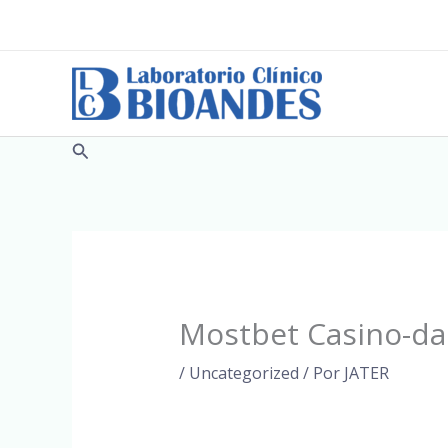
Ir
al
contenido
Buscar
Mostbet Casino-da 
/
Uncategorized
/ Por
JATER