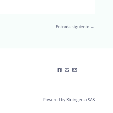
Entrada siguiente
→
Powered by Bioingenia SAS