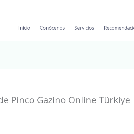
Inicio
Conócenos
Servicios
Recomendaci
de Pinco Gazino Online Türkiye