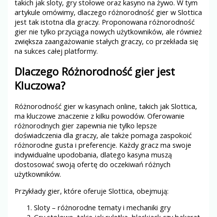
takich jak sloty, gry stołowe oraz kasyno na żywo. W tym
artykule omówimy, dlaczego różnorodność gier w Slottica
jest tak istotna dla graczy. Proponowana różnorodność
gier nie tylko przyciąga nowych użytkowników, ale również
zwiększa zaangażowanie stałych graczy, co przekłada się
na sukces całej platformy.
Dlaczego Różnorodność gier jest
Kluczowa?
Różnorodność gier w kasynach online, takich jak Slottica,
ma kluczowe znaczenie z kilku powodów. Oferowanie
różnorodnych gier zapewnia nie tylko lepsze
doświadczenia dla graczy, ale także pomaga zaspokoić
różnorodne gusta i preferencje. Każdy gracz ma swoje
indywidualne upodobania, dlatego kasyna muszą
dostosować swoją ofertę do oczekiwań różnych
użytkowników.
Przykłady gier, które oferuje Slottica, obejmują:
Sloty – różnorodne tematy i mechaniki gry