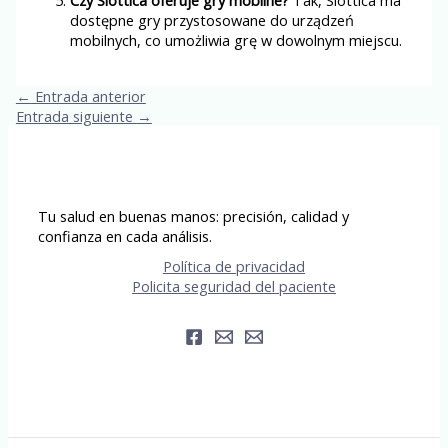
dostępne gry przystosowane do urządzeń
mobilnych, co umożliwia grę w dowolnym miejscu.
←
Entrada anterior
Entrada siguiente
→
Tu salud en buenas manos: precisión, calidad y
confianza en cada análisis.
Política de privacidad
Policita seguridad del paciente