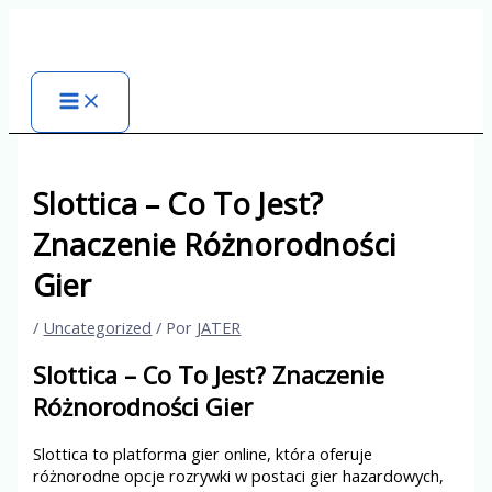
Ir
al
contenido
Slottica – Co To Jest?
Znaczenie Różnorodności
Gier
/
Uncategorized
/ Por
JATER
Slottica – Co To Jest? Znaczenie
Różnorodności Gier
Slottica to platforma gier online, która oferuje
różnorodne opcje rozrywki w postaci gier hazardowych,