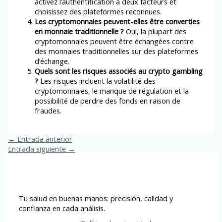
activez l’authentification à deux facteurs et
choisissez des plateformes reconnues.
Les cryptomonnaies peuvent-elles être converties
en monnaie traditionnelle ?
Oui, la plupart des
cryptomonnaies peuvent être échangées contre
des monnaies traditionnelles sur des plateformes
d’échange.
Quels sont les risques associés au crypto gambling
?
Les risques incluent la volatilité des
cryptomonnaies, le manque de régulation et la
possibilité de perdre des fonds en raison de
fraudes.
←
Entrada anterior
Entrada siguiente
→
Tu salud en buenas manos: precisión, calidad y
confianza en cada análisis.