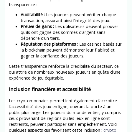
transparence :
Auditabilité :
Les joueurs peuvent vérifier chaque
transaction, assurant ainsi l’intégrité des jeux.
Preuve de gains :
Les utilisateurs peuvent prouver
qu’ils ont gagné des sommes d’argent sans
dépendre d’un tiers.
Réputation des plateformes :
Les casinos basés sur
la blockchain peuvent démontrer leur fiabilité et
gagner la confiance des joueurs.
Cette transparence renforce la crédibilité du secteur, ce
qui attire de nombreux nouveaux joueurs en quête d’une
expérience de jeu équitable.
Inclusion financière et accessibilité
Les cryptomonnaies permettent également d’accroître
l’accessibilité des jeux en ligne, ouvrant la porte à un
public plus large. Les joueurs du monde entier, y compris
ceux provenant de régions où les jeux en ligne sont
restreints, peuvent participer sans empêchement. Voici
quelques aspects qui favorisent cette inclusion :
crypto