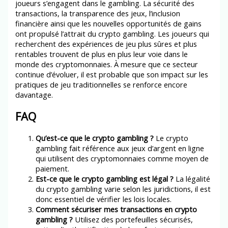
joueurs s’engagent dans le gambling. La sécurité des
transactions, la transparence des jeux, l’inclusion
financière ainsi que les nouvelles opportunités de gains
ont propulsé l’attrait du crypto gambling. Les joueurs qui
recherchent des expériences de jeu plus sûres et plus
rentables trouvent de plus en plus leur voie dans le
monde des cryptomonnaies. À mesure que ce secteur
continue d’évoluer, il est probable que son impact sur les
pratiques de jeu traditionnelles se renforce encore
davantage.
FAQ
Qu’est-ce que le crypto gambling ?
Le crypto
gambling fait référence aux jeux d’argent en ligne
qui utilisent des cryptomonnaies comme moyen de
paiement.
Est-ce que le crypto gambling est légal ?
La légalité
du crypto gambling varie selon les juridictions, il est
donc essentiel de vérifier les lois locales.
Comment sécuriser mes transactions en crypto
gambling ?
Utilisez des portefeuilles sécurisés,