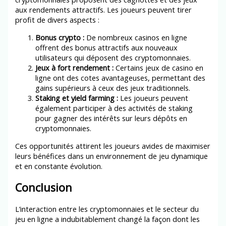
aux rendements attractifs. Les joueurs peuvent tirer
profit de divers aspects :
Bonus crypto :
De nombreux casinos en ligne
offrent des bonus attractifs aux nouveaux
utilisateurs qui déposent des cryptomonnaies.
Jeux à fort rendement :
Certains jeux de casino en
ligne ont des cotes avantageuses, permettant des
gains supérieurs à ceux des jeux traditionnels.
Staking et yield farming :
Les joueurs peuvent
également participer à des activités de staking
pour gagner des intérêts sur leurs dépôts en
cryptomonnaies.
Ces opportunités attirent les joueurs avides de maximiser
leurs bénéfices dans un environnement de jeu dynamique
et en constante évolution.
Conclusion
L’interaction entre les cryptomonnaies et le secteur du
jeu en ligne a indubitablement changé la façon dont les