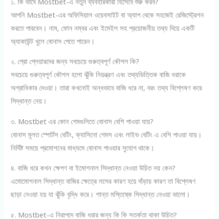
১. কি ভাবে Mostbet-এ নতুন ব্যবহারকারী হিসেবে শুরু করব?
আপনি Mostbet-এর অফিসিয়াল ওয়েবসাইট বা অ্যাপ থেকে সহজেই রেজিস্ট্রেশন
করতে পারবেন। নাম, ফোন নম্বর এবং ইমেইল সহ প্রয়োজনীয় তথ্য দিয়ে একটি
অ্যাকাউন্ট খুলে বোনাস পেতে পারেন।
২. প্রো প্লেয়ারদের জন্য সবচেয়ে গুরুত্বপূর্ণ কৌশল কি?
সবচেয়ে গুরুত্বপূর্ণ কৌশল হলো ঝুঁকি নিয়ন্ত্রণ এবং তথ্যভিত্তিক বাজি ধরাকে
অগ্রাধিকার দেওয়া। তারা কখনোই অন্ধভাবে বাজি ধরে না, বরং তথ্য বিশ্লেষণ করে
সিদ্ধান্ত নেয়।
৩. Mostbet এর কোন গেমগুলিতে বোনাস বেশি পাওয়া যায়?
বোনাস মূলত স্পোর্টস বেটিং, ক্যাসিনো গেমস এবং লাইভ বেটিং এ বেশি পাওয়া যায়।
নির্দিষ্ট সময়ে প্রমোশনের মাধ্যমে বোনাস পাওয়ার সুযোগ থাকে।
৪. বাজি ধরে কখন ক্ষেপণ বা ইমোশনাল সিদ্ধান্ত নেওয়া উচিত নয় কেন?
এমোমোশনাল সিদ্ধান্ত বাজির ক্ষেত্রে লসের কারণ হয়ে দাঁড়ায় কারণ তা বিশ্লেষণ
ছাড়া নেওয়া হয় যা ঝুঁকি বৃদ্ধি করে। শান্ত মস্তিষ্কে সিদ্ধান্ত নেওয়া ভালো।
৫. Mostbet-এ নিরাপদে বাজি ধরার জন্য কি কি সতর্কতা থাকা উচিত?