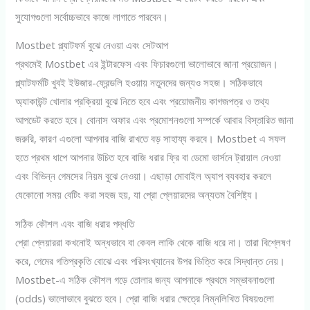
সুযোগগুলো সর্বোচ্চভাবে কাজে লাগাতে পারবেন।
Mostbet প্ল্যাটফর্ম বুঝে নেওয়া এবং সেটআপ
প্রথমেই Mostbet এর ইন্টারফেস এবং ফিচারগুলো ভালোভাবে জানা প্রয়োজন।
প্ল্যাটফর্মটি খুবই ইউজার-ফ্রেন্ডলি হওয়ায় নতুনদের জন্যও সহজ। সঠিকভাবে
অ্যাকাউন্ট খোলার প্রক্রিয়া বুঝে নিতে হবে এবং প্রয়োজনীয় কাগজপত্র ও তথ্য
আপডেট করতে হবে। বোনাস অফার এবং প্রমোশনগুলো সম্পর্কে আবার বিস্তারিত জানা
জরুরি, কারণ এগুলো আপনার বাজি রাখতে বড় সাহায্য করবে। Mostbet এ সফল
হতে প্রথম ধাপে আপনার উচিত হবে বাজি ধরার ফ্রি বা ডেমো ভার্সনে ট্রায়াল নেওয়া
এবং বিভিন্ন গেমসের নিয়ম বুঝে নেওয়া। এছাড়া মোবাইল অ্যাপ ব্যবহার করলে
যেকোনো সময় বেটিং করা সহজ হয়, যা প্রো প্লেয়ারদের অন্যতম বৈশিষ্ট্য।
সঠিক কৌশল এবং বাজি ধরার পদ্ধতি
প্রো প্লেয়াররা কখনোই অন্ধভাবে বা কেবল লাকি থেকে বাজি ধরে না। তারা বিশ্লেষণ
করে, গেমের গতিপ্রকৃতি বোঝে এবং পরিসংখ্যানের উপর ভিত্তি করে সিদ্ধান্ত নেয়।
Mostbet-এ সঠিক কৌশল গড়ে তোলার জন্য আপনাকে প্রথমে সম্ভাবনাগুলো
(odds) ভালোভাবে বুঝতে হবে। প্রো বাজি ধরার ক্ষেত্রে নিম্নলিখিত বিষয়গুলো