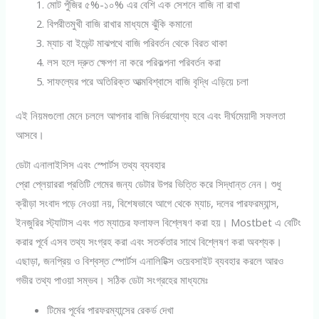
মোট পুঁজির ৫%-১০% এর বেশি এক সেশনে বাজি না রাখা
বিপরীতমুখী বাজি রাখার মাধ্যমে ঝুঁকি কমানো
ম্যাচ বা ইভেন্ট মাঝপথে বাজি পরিবর্তন থেকে বিরত থাকা
লস হলে দ্রুত ক্ষেপণ না করে পরিকল্পনা পরিবর্তন করা
সাফল্যের পরে অতিরিক্ত আত্মবিশ্বাসে বাজি বৃদ্ধি এড়িয়ে চলা
এই নিয়মগুলো মেনে চললে আপনার বাজি নির্ভরযোগ্য হবে এবং দীর্ঘমেয়াদী সফলতা
আসবে।
ডেটা এনালাইসিস এবং স্পোর্টস তথ্য ব্যবহার
প্রো প্লেয়াররা প্রতিটি গেমের জন্য ডেটার উপর ভিত্তি করে সিদ্ধান্ত নেন। শুধু
ক্রীড়া সংবাদ পড়ে নেওয়া নয়, বিশেষভাবে আগে থেকে ম্যাচ, দলের পারফরম্যান্স,
ইনজুরির স্ট্যাটাস এবং গত ম্যাচের ফলাফল বিশ্লেষণ করা হয়। Mostbet এ বেটিং
করার পূর্বে এসব তথ্য সংগ্রহ করা এবং সতর্কতার সাথে বিশ্লেষণ করা অবশ্যক।
এছাড়া, জনপ্রিয় ও বিশ্বস্ত স্পোর্টস এনালিটিক্স ওয়েবসাইট ব্যবহার করলে আরও
গভীর তথ্য পাওয়া সম্ভব। সঠিক ডেটা সংগ্রহের মাধ্যমেঃ
টিমের পূর্বের পারফরম্যান্সের রেকর্ড দেখা