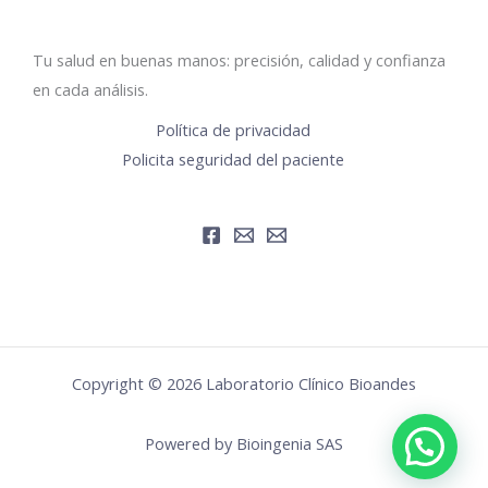
Tu salud en buenas manos: precisión, calidad y confianza
en cada análisis.
Política de privacidad
Policita seguridad del paciente
Copyright © 2026 Laboratorio Clínico Bioandes
Powered by Bioingenia SAS