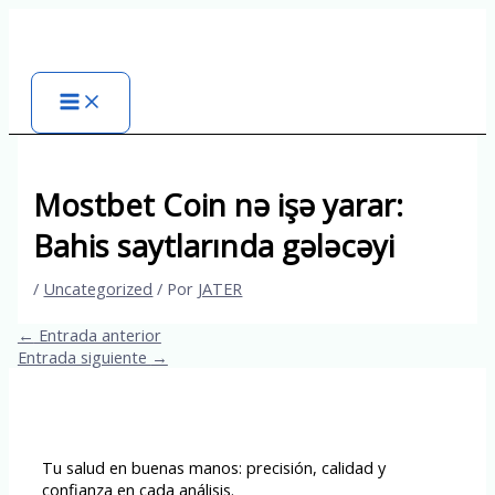
Ir
al
contenido
Mostbet Coin nə işə yarar:
Bahis saytlarında gələcəyi
/
Uncategorized
/ Por
JATER
←
Entrada anterior
Entrada siguiente
→
Tu salud en buenas manos: precisión, calidad y
confianza en cada análisis.