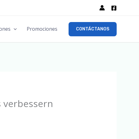
ones
Promociones
CONTÁCTANOS
s verbessern