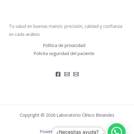
Tu salud en buenas manos: precisión, calidad y confianza
en cada análisis.
Política de privacidad
Policita seguridad del paciente
Copyright © 2026 Laboratorio Clínico Bioandes
Powered by Bioingenia SAS
¿Necesitas ayuda?