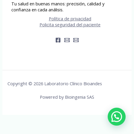
Tu salud en buenas manos: precisión, calidad y
confianza en cada análisis.
Política de privacidad
Policita seguridad del paciente
Copyright © 2026 Laboratorio Clínico Bioandes
Powered by Bioingenia SAS