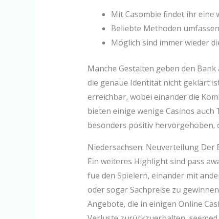
Mit Casombie findet ihr eine
Beliebte Methoden umfassen
Möglich sind immer wieder di
Manche Gestalten geben den Bank a
die genaue Identität nicht geklärt 
erreichbar, wobei einander die Komm
bieten einige wenige Casinos auch 
besonders positiv hervorgehoben, d
Niedersachsen: Neuverteilung Der 
Ein weiteres Highlight sind pass a
fue den Spielern, einander mit ande
oder sogar Sachpreise zu gewinnen
Angebote, die in einigen Online Casi
Verluste zurückzuerhalten, seemed 