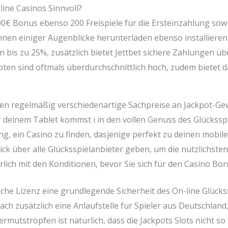
ine Casinos Sinnvoll?
00€ Bonus ebenso 200 Freispiele für die Ersteinzahlung sow
nen einiger Augenblicke herunterladen ebenso installieren.
 bis zu 25%, zusätzlich bietet Jettbet sichere Zahlungen ü
en sind oftmals überdurchschnittlich hoch, zudem bietet da
en regelmäßig verschiedenartige Sachpreise an Jackpot-Ge
 deinem Tablet kommst i in den vollen Genuss des Glücksspi
g, ein Casino zu finden, dasjenige perfekt zu deinen mobile
ck über alle Glücksspielanbieter geben, um die nützlichsten
rlich mit den Konditionen, bevor Sie sich für den Casino Bo
liche Lizenz eine grundlegende Sicherheit des On-line Glücks
ch zusätzlich eine Anlaufstelle für Spieler aus Deutschland,
ermutstropfen ist natürlich, dass die Jackpots Slots nicht s