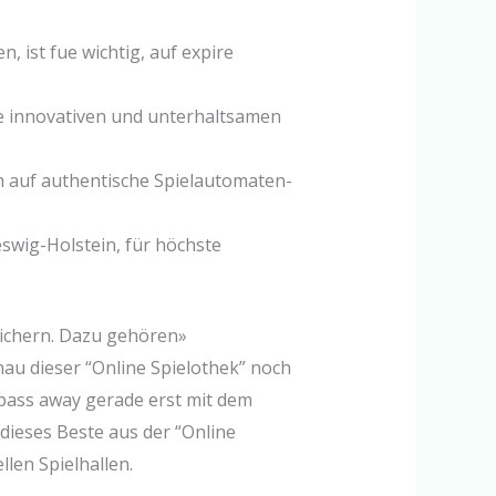
, ist fue wichtig, auf expire
hre innovativen und unterhaltsamen
ich auf authentische Spielautomaten-
swig-Holstein, für höchste
eichern. Dazu gehören»
u dieser “Online Spielothek” noch
 pass away gerade erst mit dem
 dieses Beste aus der “Online
llen Spielhallen.