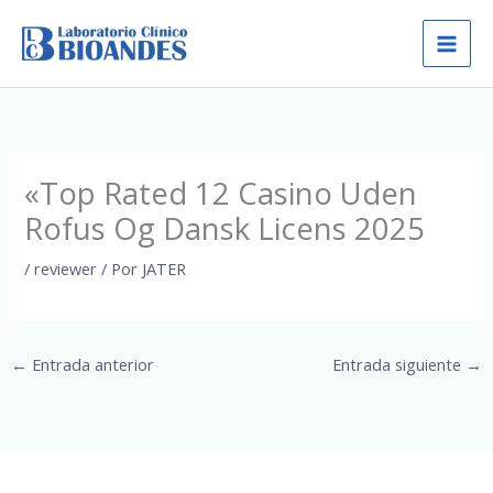
Ir
al
contenido
«Top Rated 12 Casino Uden
Rofus Og Dansk Licens 2025
/
reviewer
/ Por
JATER
←
Entrada anterior
Entrada siguiente
→