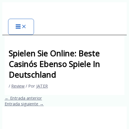
Ir
al
contenido
Spielen Sie Online: Beste
Casinós Ebenso Spiele In
Deutschland
/
Review
/ Por
JATER
←
Entrada anterior
Entrada siguiente
→