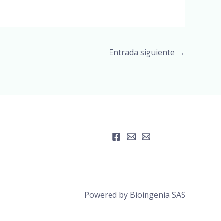
Entrada siguiente
→
Powered by Bioingenia SAS