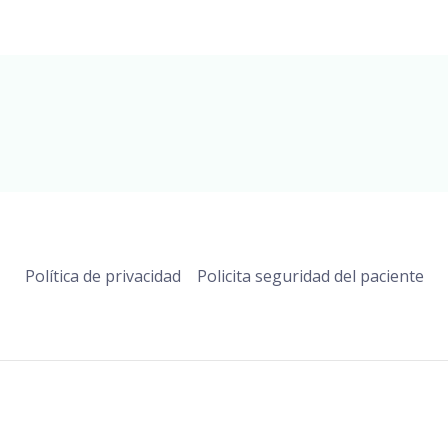
Política de privacidad
Policita seguridad del paciente