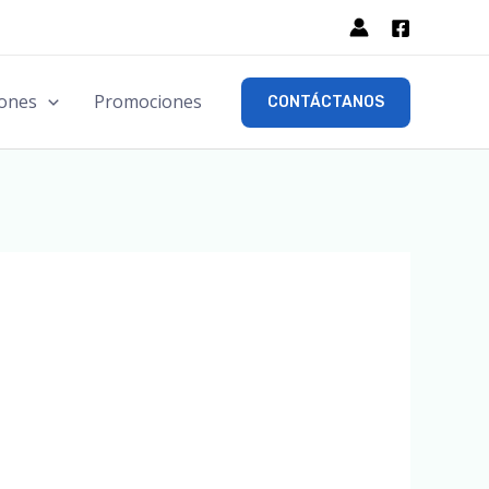
ones
Promociones
CONTÁCTANOS