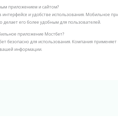
ьным приложением и сайтом?
в интерфейсе и удобстве использования. Мобильное п
о делает его более удобным для пользователей.
обильное приложение Мостбет?
бет безопасно для использования. Компания применяе
 вашей информации.