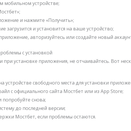
ем мобильном устройстве;
Мостбет»;
ожение и нажмите «Получить»;
е загрузится и установится на ваше устройство;
приложение, авторизуйтесь или создайте новый аккаун
 проблемы с установкой
ми при установке приложения, не отчаивайтесь. Вот не
на устройстве свободного места для установки приложе
файл с официального сайта Мостбет или из App Store;
и попробуйте снова;
стему до последней версии;
ержки Мостбет, если проблемы остаются.