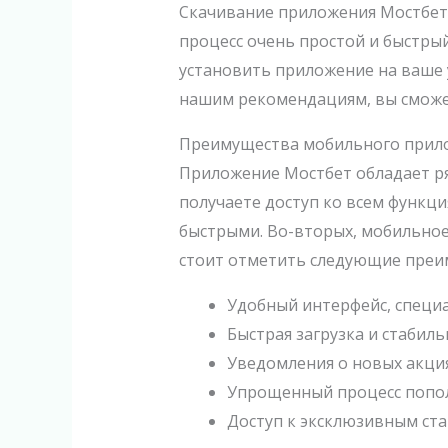
Скачивание приложения Мостбет 
процесс очень простой и быстрый
установить приложение на ваше 
нашим рекомендациям, вы сможет
Преимущества мобильного прил
Приложение Мостбет обладает р
получаете доступ ко всем функци
быстрыми. Во-вторых, мобильное
стоит отметить следующие преи
Удобный интерфейс, специ
Быстрая загрузка и стабил
Уведомления о новых акция
Упрощенный процесс пополн
Доступ к эксклюзивным ста