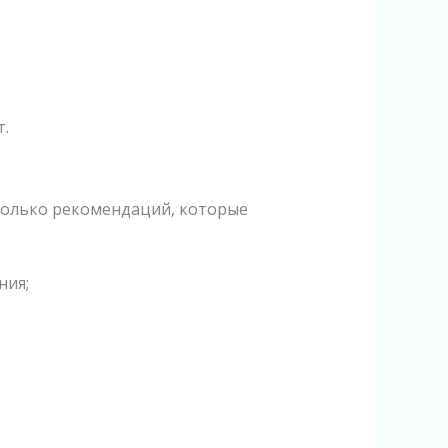
т.
сколько рекомендаций, которые
ния;