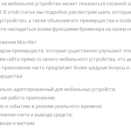
на мобильное устройство может показаться сложной за
. В этой статье мы подробно рассмотрим шаги, которые
устройство, а также объясним его преимущества и особ
е насладиться всеми функциями букмекера на своем с
ожения Мостбет
ядом преимуществ, которые существенно улучшают опы
ям сайта прямо со своего мобильного устройства, что 
 приложение часто предлагает более щедрые бонусы и 
мущества:
ально адаптированный для мобильных устройств;
ьная работа приложения;
х и событиях в режиме реального времени;
ения счета и вывода средств;
вкам и матчам.