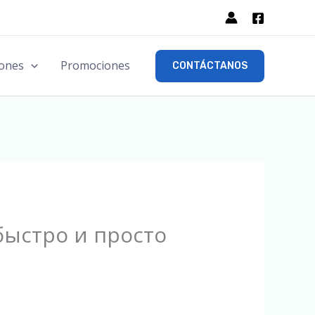
ones
Promociones
CONTÁCTANOS
быстро и просто