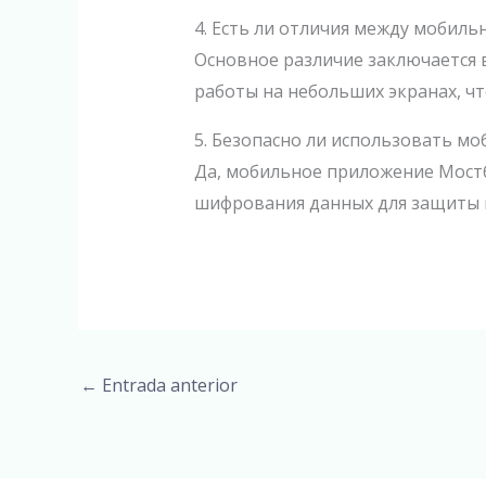
4. Есть ли отличия между мобил
Основное различие заключается 
работы на небольших экранах, чт
5. Безопасно ли использовать м
Да, мобильное приложение Мост
шифрования данных для защиты
←
Entrada anterior