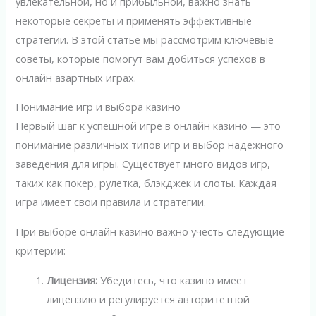
увлекательной, но и прибыльной, важно знать
некоторые секреты и применять эффективные
стратегии. В этой статье мы рассмотрим ключевые
советы, которые помогут вам добиться успехов в
онлайн азартных играх.
Понимание игр и выбора казино
Первый шаг к успешной игре в онлайн казино — это
понимание различных типов игр и выбор надежного
заведения для игры. Существует много видов игр,
таких как покер, рулетка, блэкджек и слоты. Каждая
игра имеет свои правила и стратегии.
При выборе онлайн казино важно учесть следующие
критерии:
Лицензия:
Убедитесь, что казино имеет
лицензию и регулируется авторитетной