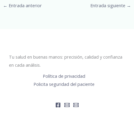
←
Entrada anterior
Entrada siguiente
→
Tu salud en buenas manos: precisión, calidad y confianza
en cada análisis.
Política de privacidad
Policita seguridad del paciente