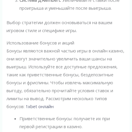
Система Д’Alembert:
Увеличивайте ставки после
проигрыша и уменьшайте после выигрыша.
Выбор стратегии должен основываться на вашем
игровом стиле и специфике игры.
Использование бонусов и акций
Бонусы являются важной частью игры в онлайн казино,
они могут значительно увеличить ваши шансы на
выигрыш. Используйте все доступные предложения,
такие как приветственные бонусы, бездепозитные
бонусы и фриспины. Чтобы извлечь максимальную
выгоду, обязательно прочитайте условия ставок и
лимиты на вывод. Рассмотрим несколько типов
бонусов:
1xbet онлайн
Приветственные бонусы: получаете их при
первой регистрации в казино.