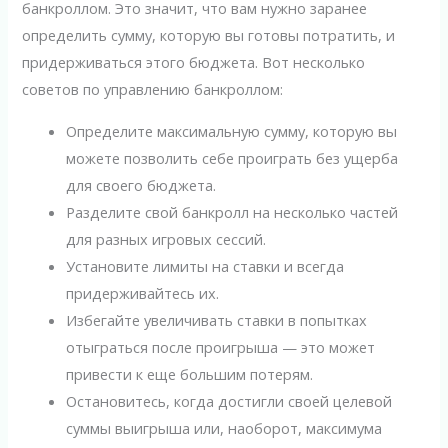
банкроллом. Это значит, что вам нужно заранее
определить сумму, которую вы готовы потратить, и
придерживаться этого бюджета. Вот несколько
советов по управлению банкроллом:
Определите максимальную сумму, которую вы
можете позволить себе проиграть без ущерба
для своего бюджета.
Разделите свой банкролл на несколько частей
для разных игровых сессий.
Установите лимиты на ставки и всегда
придерживайтесь их.
Избегайте увеличивать ставки в попытках
отыграться после проигрыша — это может
привести к еще большим потерям.
Остановитесь, когда достигли своей целевой
суммы выигрыша или, наоборот, максимума