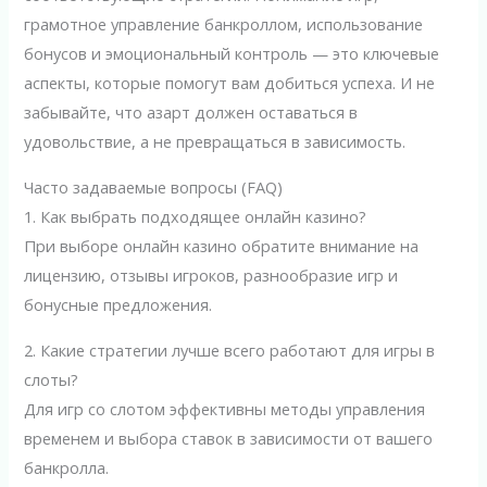
грамотное управление банкроллом, использование
бонусов и эмоциональный контроль — это ключевые
аспекты, которые помогут вам добиться успеха. И не
забывайте, что азарт должен оставаться в
удовольствие, а не превращаться в зависимость.
Часто задаваемые вопросы (FAQ)
1. Как выбрать подходящее онлайн казино?
При выборе онлайн казино обратите внимание на
лицензию, отзывы игроков, разнообразие игр и
бонусные предложения.
2. Какие стратегии лучше всего работают для игры в
слоты?
Для игр со слотом эффективны методы управления
временем и выбора ставок в зависимости от вашего
банкролла.